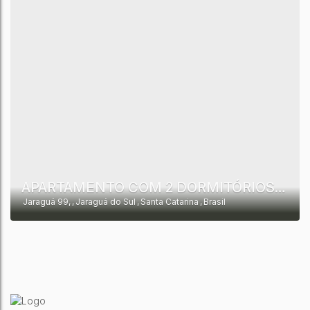
APARTAMENTO COM 2 DORMITÓRIOS PARA ALUGAR, 50 M² POR R$ 2.000/MÊS - JARAGUÁ 99 - JARAGUÁ DO SUL/SC
Jaraguá 99
,
Jaraguá do Sul
,
Santa Catarina
,
Brasil