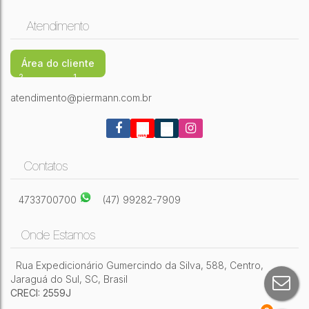
Atendimento
Área do cliente
2
1
50,00m²
1
1
atendimento@piermann.com.br
Contatos
4733700700
(47) 99282-7909
Onde Estamos
Rua Expedicionário Gumercindo da Silva
,
588
,
Centro
,
Jaraguá do Sul
,
SC
,
Brasil
CRECI: 2559J