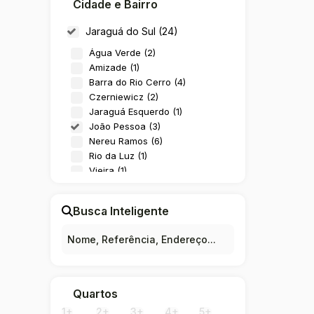
Cidade e Bairro
Jaraguá do Sul (24)
Água Verde (2)
Amizade (1)
Barra do Rio Cerro (4)
Czerniewicz (2)
Jaraguá Esquerdo (1)
João Pessoa (3)
Nereu Ramos (6)
Rio da Luz (1)
Vieira (1)
Vila Baependi (1)
Vila Lalau (1)
Busca Inteligente
Vila Lenzi (1)
Corupá (3)
Ano Bom (1)
Pedra de Amolar (2)
Quartos
Guaramirim (1)
1+
2+
3+
4+
5+