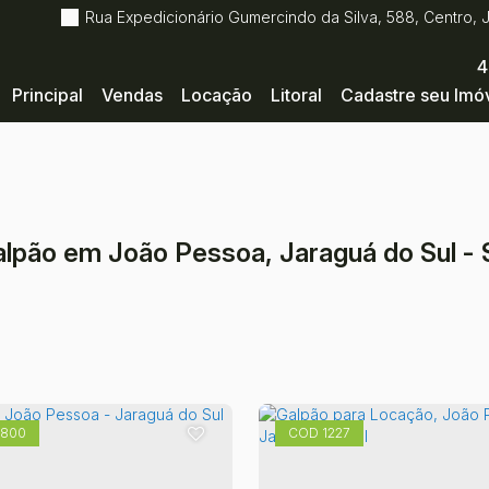
Rua Expedicionário Gumercindo da Silva
,
588
,
Centro
,
4
Principal
Vendas
Locação
Litoral
Cadastre seu Imó
lpão em João Pessoa, Jaraguá do Sul -
1800
1227