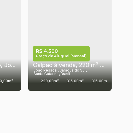
R$
4.500
Preço de Aluguel (Mensal)
Galpão para Locação, João Pessoa - Jaraguá do Sul
Galpão à venda, 220 m² por R$ 750.000,00 - João Pessoa - Jaraguá do Sul/SC
João Pessoa
,
Jaraguá do Sul
,
Santa Catarina
,
Brasil
0,00m²
220,00m²
315,00m²
315,00m