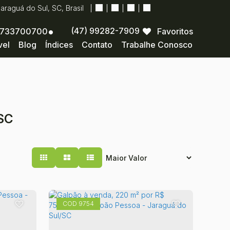
Jaraguá do Sul
,
SC
,
Brasil
(47) 99282-7909
733700700
Favoritos
vel
Blog
Índices
Contato
Trabalhe Conosco
 SC
9754