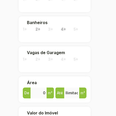
Ilha da Figueira (1)
Banheiros
1+
2+
3+
4+
5+
Vagas de Garagem
1+
2+
3+
4+
5+
Área
De
m²
Até
m²
Valor do Imóvel