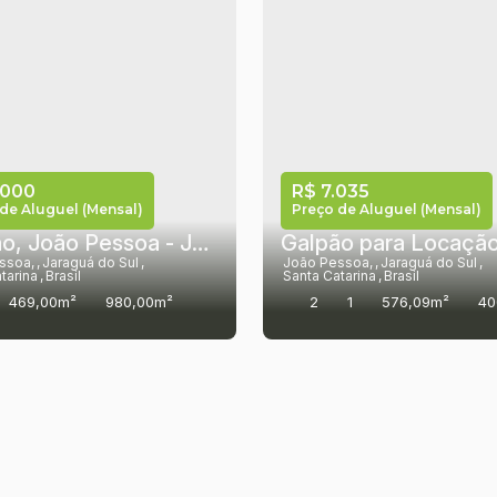
.000
R$
7.035
de Aluguel (Mensal)
Preço de Aluguel (Mensal)
Galpão, João Pessoa - Jaraguá do Sul
ssoa
,
Jaraguá do Sul
,
João Pessoa
,
Jaraguá do Sul
,
tarina
,
Brasil
Santa Catarina
,
Brasil
469,00m²
980,00m²
2
1
576,09m²
40