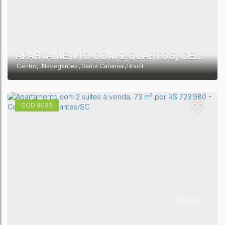
APARTAMENTO COM 2 QUARTOS, CENTRO - NAVEGANTES
Centro
,
Navegantes
,
Santa Catarina
,
Brasil
8099
2
2
1
2
7619,00m²