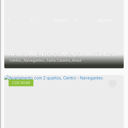
3
3
135,95m²
3
163,29m²
APARTAMENTO COM 2 DORMITÓRIOS À VENDA, 73 M² POR R$ 750.338,89 - CENTRO - NAVEGANTES/SC
Centro
,
Navegantes
,
Santa Catarina
,
Brasil
8098