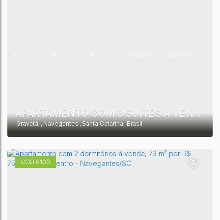
4
4
4
271,31m²
224,42m²
APARTAMENTO COM 3 SUÍTES À VENDA, GRAVATÁ - NAVEGANTES
Gravatá
,
Navegantes
,
Santa Catarina
,
Brasil
8100