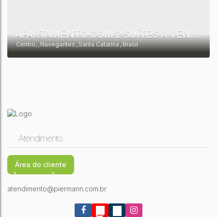
APARTAMENTO COM 2 SUÍTES À VENDA, 73 M² POR R$ 723.980 - CENTRO - NAVEGANTES/SC
Centro
,
Navegantes
,
Santa Catarina
,
Brasil
Atendimento
Área do cliente
2
2
1
2
7387,00m²
atendimento@piermann.com.br