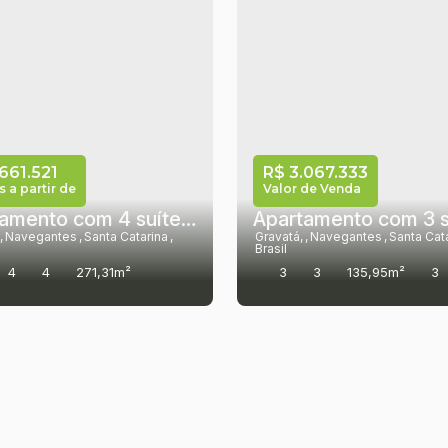
661.521
R$
3.067.333
 a partir de
Valor de Venda
Apartamento com 4 suítes à venda, 224 m² por R$ 5.661.521.63- Gravatá - Navegantes/SC
,
Navegantes
,
Santa Catarina
,
Gravatá
,
Navegantes
,
Santa Cat
Brasil
4
4
271,31m²
3
3
135,95m²
3
,42m²
163,29m²