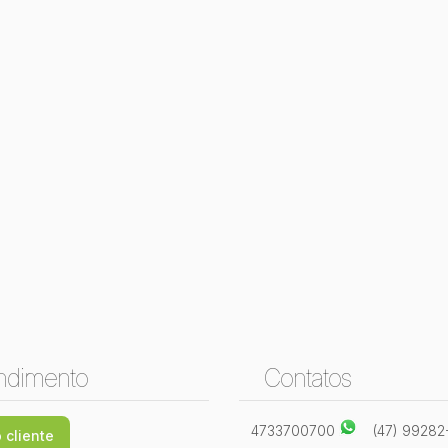
ndimento
Contatos
4733700700
(47) 9928
 cliente