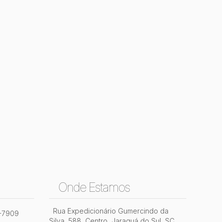
Onde Estamos
Rua Expedicionário Gumercindo da
2-7909
Silva
,
588
,
Centro
,
Jaraguá do Sul
,
SC
,