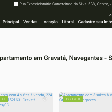
Rua Expedicionário Gumercindo da Silva
,
588
,
Centro
,
4
Principal
Vendas
Locação
Litoral
Cadastre seu Imó
partamento em Gravatá, Navegantes - 
047
9311