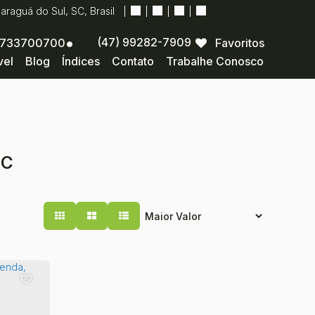
Jaraguá do Sul
,
SC
,
Brasil
(47) 99282-7909
733700700
Favoritos
vel
Blog
Índices
Contato
Trabalhe Conosco
SC