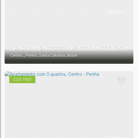
3
1
1
1
19189,00m²
1
10513,00m²
APARTAMENTO COM 3 DORMITÓRIOS, SENDO 1 SUÍTE, À VENDA, 131 M² POR R$ 1.142.760 - CENTRO - PENHA/SC
Centro
,
Penha
,
Santa Catarina
,
Brasil
7667
3
1
1
1
22237,00m²