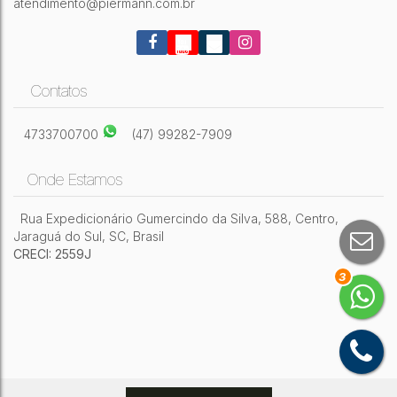
atendimento@piermann.com.br
Contatos
4733700700
(47) 99282-7909
Onde Estamos
Rua Expedicionário Gumercindo da Silva
,
588
,
Centro
,
Jaraguá do Sul
,
SC
,
Brasil
CRECI: 2559J
3