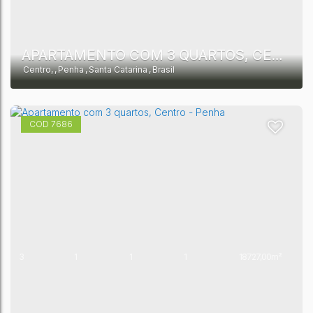
APARTAMENTO COM 3 QUARTOS, CENTRO - PENHA
Centro
,
Penha
,
Santa Catarina
,
Brasil
7686
3
1
1
1
18727,00m²
1
10513,00m²