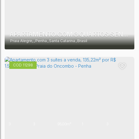
2
APARTAMENTO COM 3 QUARTOS SENDO 1 SUÍTE, 95,00M² POR R$ 1.550.000,00 - PRAIA ALEGRE - PENHA
Praia Alegre
,
Penha
,
Santa Catarina
,
Brasil
11298
3
3
95,00m²
1
3
1