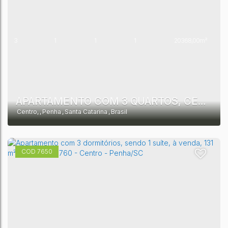
3
1
1
1
20368,00m²
1
10513,00m²
APARTAMENTO COM 3 QUARTOS, CENTRO - PENHA
Centro
,
Penha
,
Santa Catarina
,
Brasil
7650