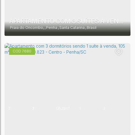
APARTAMENTO COM 3 SUÍTES A VENDA, 135,22M² POR R$ 1.550.000,00 - PRAIA DO ONCOMBO - PENHA
Praia do Oncombo
,
Penha
,
Santa Catarina
,
Brasil
7680
3
3
135,22m²
1
3
2