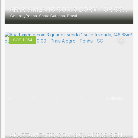
APARTAMENTO COM 3 DORMITÓRIOS SENDO 1 SUÍTE À VENDA, 105 M² POR R$ 1.390.823 - CENTRO - PENHA/SC
Centro
,
Penha
,
Santa Catarina
,
Brasil
11354
3
1
1
1
20813,00m²
1
10513,00m²
APARTAMENTO COM 3 QUARTOS SENDO 1 SUÍTE À VENDA, 146.68M² POR R$ 1.380.000,00 - PRAIA ALEGRE - PENHA - SC