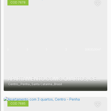
7678
3
3
1
3
20630,00m²
1
10550,00m²
APARTAMENTO COM 3 QUARTOS, CENTRO - PENHA
Centro
,
Penha
,
Santa Catarina
,
Brasil
7685