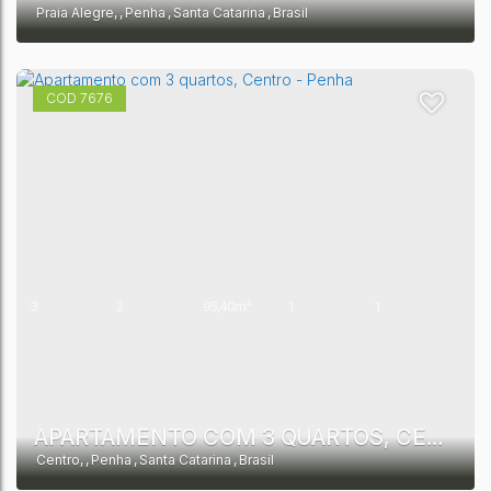
Praia Alegre
,
Penha
,
Santa Catarina
,
Brasil
7676
3
2
95,40m²
1
1
146,68m²
1
APARTAMENTO COM 3 QUARTOS, CENTRO - PENHA
Centro
,
Penha
,
Santa Catarina
,
Brasil