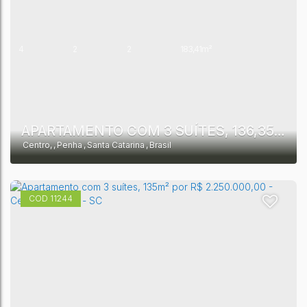
4
2
2
183,41m²
APARTAMENTO COM 3 SUÍTES, 136,35M² POR 2.690.000,00 - CENTRO - PENHA - SC
Centro
,
Penha
,
Santa Catarina
,
Brasil
11244