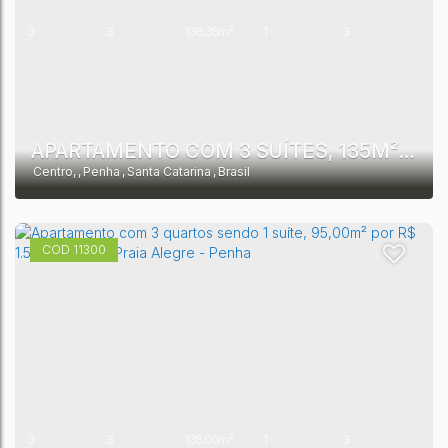
3
3
136,35m²
1
3
2
APARTAMENTO COM 3 SUÍTES, 135M² POR R$ 2.250.000,00 - CENTRO - PENHA - SC
Centro
,
Penha
,
Santa Catarina
,
Brasil
11300
3
3
135,00m²
1
3