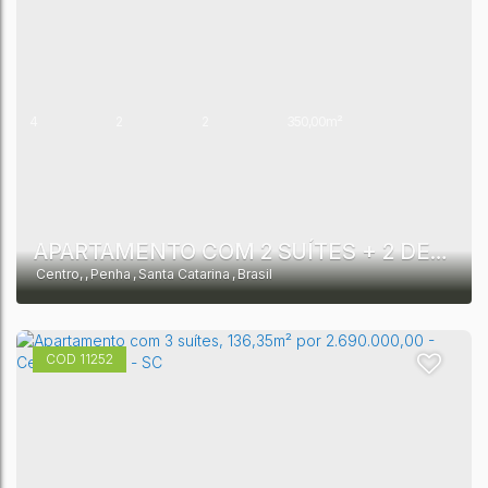
4
2
2
350,00m²
APARTAMENTO COM 2 SUÍTES + 2 DEMI SUÍTES À VENDA, 3.606.686.03 (CONFORME TABELA) - CENTRO - PENHA/SC
Centro
,
Penha
,
Santa Catarina
,
Brasil
11252