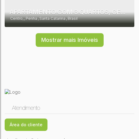
APARTAMENTO COM 3 QUARTOS, CENTRO - PENHA
Centro
,
Penha
,
Santa Catarina
,
Brasil
Mostrar mais Imóveis
3
1
1
1
16544,00m²
Atendimento
1
9170,00m²
Área do cliente