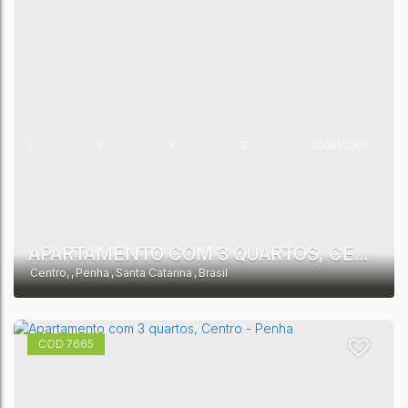
3
3
1
3
20681,00m²
1
10550,00m²
APARTAMENTO COM 3 QUARTOS, CENTRO - PENHA
Centro
,
Penha
,
Santa Catarina
,
Brasil
7665