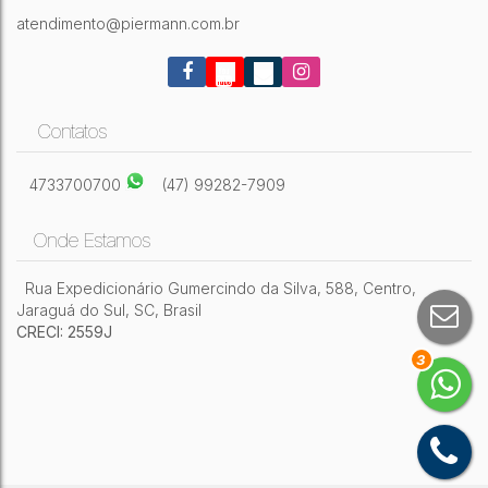
atendimento@piermann.com.br
Contatos
4733700700
(47) 99282-7909
Onde Estamos
Rua Expedicionário Gumercindo da Silva
,
588
,
Centro
,
Jaraguá do Sul
,
SC
,
Brasil
CRECI: 2559J
3