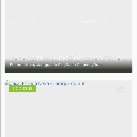
4
2
1
434,77m²
2
150,00m²
CASA COM 3 DORMITÓRIOS À VENDA, 100 M² POR R$ 330.000,00 - ESTRADA NOVA - JARAGUÁ DO SUL/SC
Estrada Nova
,
Jaraguá do Sul
,
Santa Catarina
,
Brasil
12018