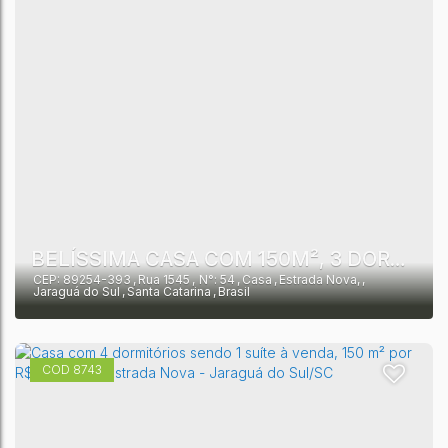
BELÍSSIMA CASA COM 150M², 3 DORMITÓRIO SENDO 1 SUÍTE E DUAS VAGAS DE GARAGEM - R$885,000,00
CEP: 89254-393
,
Rua 1545
,
N°:
54
,
Casa
,
Estrada Nova
,
Jaraguá do Sul
,
Santa Catarina
,
Brasil
8743