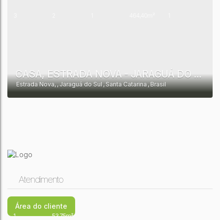
3
2
1
464,40m²
1
100,00m²
464,40m²
CASA, ESTRADA NOVA - JARAGUÁ DO SUL
Estrada Nova
,
Jaraguá do Sul
,
Santa Catarina
,
Brasil
Atendimento
Área do cliente
1
53,75m²