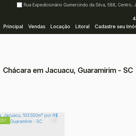
Rua Expedicionário Gumercindo da Silva
,
588
,
Centro
,
4
Principal
Vendas
Locação
Litoral
Cadastre seu Imó
Chácara em Jacuacu, Guaramirim - SC
1257