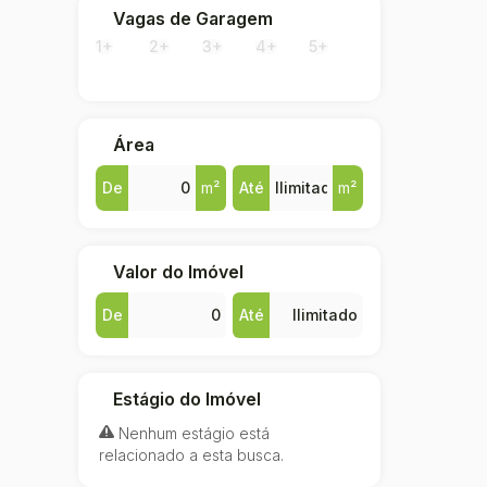
Vagas de Garagem
1+
2+
3+
4+
5+
Área
De
m²
Até
m²
Valor do Imóvel
De
Até
Estágio do Imóvel
Nenhum estágio está
relacionado a esta busca.