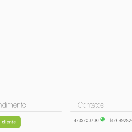
ndimento
Contatos
4733700700
(47) 9928
 cliente