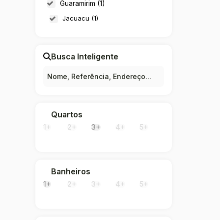
Guaramirim (1)
Jacuacu (1)
Busca Inteligente
Quartos
1+
2+
3+
4+
5+
Banheiros
1+
2+
3+
4+
5+