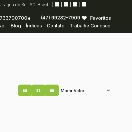
Jaraguá do Sul
,
SC
,
Brasil
(47) 99282-7909
733700700
Favoritos
vel
Blog
Índices
Contato
Trabalhe Conosco