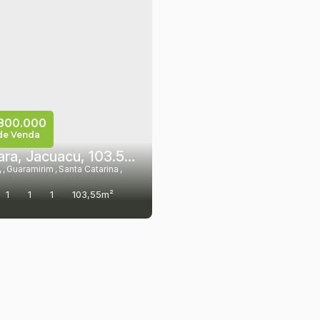
800.000
de Venda
Chácara, Jacuacu, 103.550m² por R$ 1.800.000,00 - Guaramirim - SC
,
Guaramirim
,
Santa Catarina
,
1
1
1
103,55m²