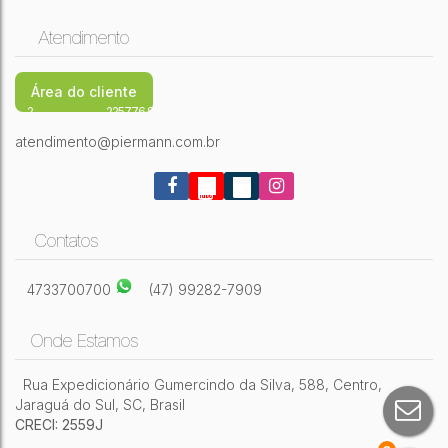
Atendimento
Área do cliente
2
225776,84m²
atendimento@piermann.com.br
Contatos
4733700700
(47) 99282-7909
Onde Estamos
Rua Expedicionário Gumercindo da Silva
,
588
,
Centro
,
Jaraguá do Sul
,
SC
,
Brasil
CRECI: 2559J