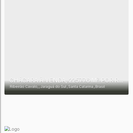
CHÁCARA À VENDA, 225776 M² POR R$ 1.800.000 - RIBEIRÃO CAVALO - JARAGUÁ DO SUL/SC
Ribeirão Cavalo
,
Jaraguá do Sul
,
Santa Catarina
,
Brasil