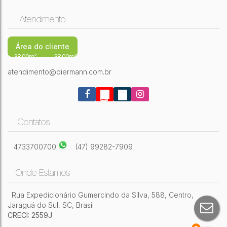
Atendimento
Área do cliente
38,00m²
38,00m²
atendimento@piermann.com.br
Contatos
4733700700
(47) 99282-7909
Onde Estamos
Rua Expedicionário Gumercindo da Silva
,
588
,
Centro
,
Jaraguá do Sul
,
SC
,
Brasil
CRECI: 2559J