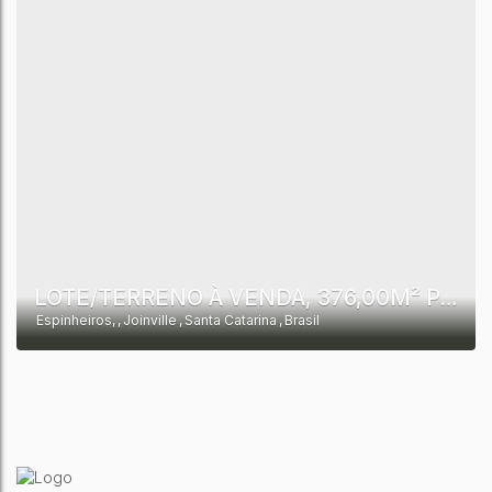
LOTE/TERRENO À VENDA, 376,00M² POR R$297.00,00 - ESPINHEIROS - JOINVILLE - SC
Espinheiros
,
Joinville
,
Santa Catarina
,
Brasil