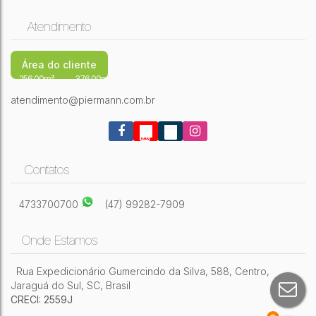
Atendimento
Área do cliente
256,00m²
376,00m²
atendimento@piermann.com.br
Contatos
4733700700
(47) 99282-7909
Onde Estamos
Rua Expedicionário Gumercindo da Silva
,
588
,
Centro
,
Jaraguá do Sul
,
SC
,
Brasil
CRECI: 2559J