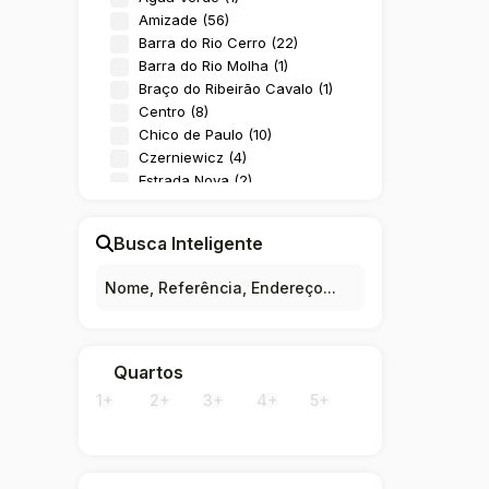
Amizade (56)
Barra do Rio Cerro (22)
Barra do Rio Molha (1)
Braço do Ribeirão Cavalo (1)
Centro (8)
Chico de Paulo (10)
Czerniewicz (4)
Estrada Nova (2)
Ilha da Figueira (10)
Jaraguá 84 (9)
Busca Inteligente
Jaraguá 99 (3)
Jaraguá Esquerdo (6)
João Pessoa (2)
Manso (1)
Nova Brasília (1)
Rau (39)
Quartos
Ribeirão Cavalo (4)
1+
2+
3+
4+
5+
Rio Cerro I (8)
Rio Cerro II (1)
Rio da Luz (14)
Santo Antônio (1)