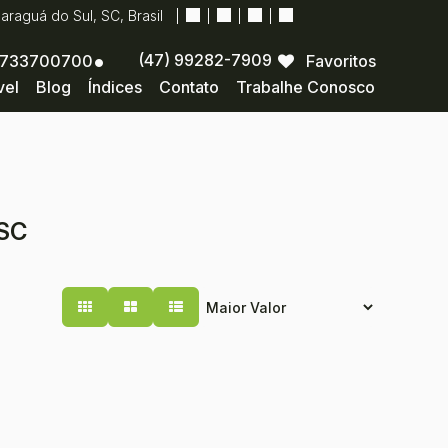
Jaraguá do Sul
,
SC
,
Brasil
(47) 99282-7909
733700700
Favoritos
vel
Blog
Índices
Contato
Trabalhe Conosco
 SC