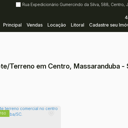
Rua Expedicionário Gumercindo da Silva
,
588
,
Centro
,
4
Principal
Vendas
Locação
Litoral
Cadastre seu Imó
te/Terreno em Centro, Massaranduba -
760