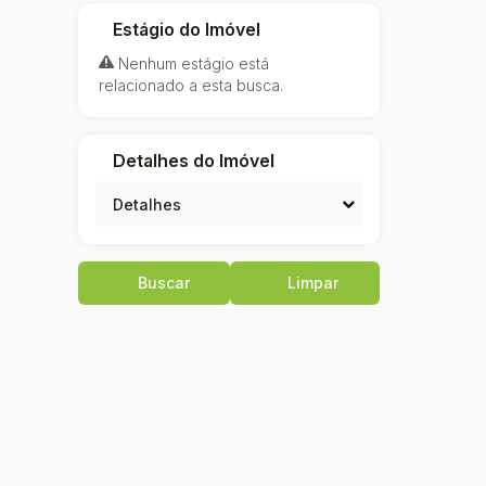
Estágio do Imóvel
Joinville (2)
Boa Vista (1)
Nenhum estágio está
relacionado a esta busca.
Espinheiros (1)
Barra Velha (1)
Itajuba (1)
Detalhes do Imóvel
Massaranduba (1)
Detalhes
Centro (1)
Buscar
Limpar