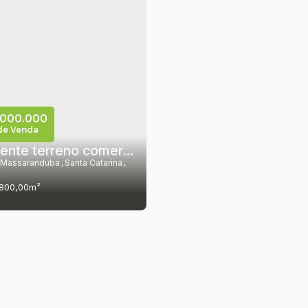
000.000
de Venda
Excelente terreno comercial no centro de Massaranduba/SC.
Massaranduba
,
Santa Catarina
,
800,00m²