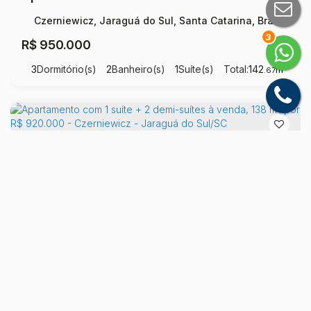
Czerniewicz, Jaraguá do Sul, Santa Catarina, Brasil
3
R$
950.000
3
Dormitório(s)
2
Banheiro(s)
1
Suíte(s)
Total:
142
m²
.67
2
Vaga(s)
Útil:
142
m²
.67
Apartamento com 1 suíte + 2 demi-suítes à venda, 138 m² por R$ 920.000 - Czerniewicz - Jaraguá do Sul/SC
Czerniewicz, Jaraguá do Sul, Santa Catarina, Brasil