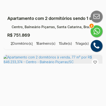
Apartamento com 2 dormitórios sendo 1 suíte à venda, 77 m² por R$ 751.869 - Centro - Balneário Piçarras/SC
3
Centro, Balneário Piçarras, Santa Catarina, Brasil
R$
751.869
2
Dormitório(s)
1
Banheiro(s)
1
Suíte(s)
1
Vaga(s)
Útil:
7784
m²
.00