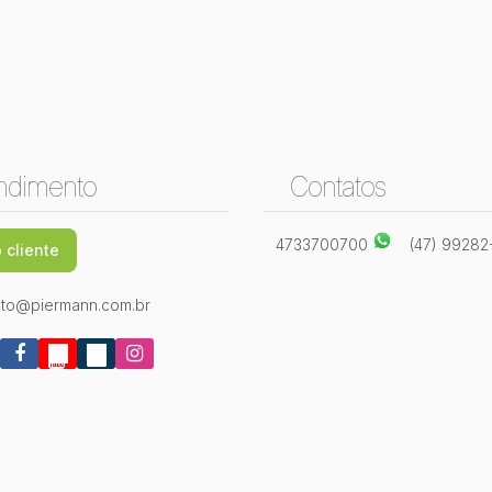
ndimento
Contatos
4733700700
(47) 9928
 cliente
to@piermann.com.br