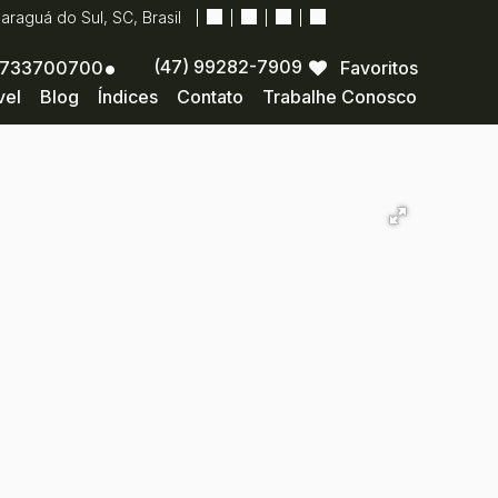
Jaraguá do Sul
,
SC
,
Brasil
(47) 99282-7909
733700700
Favoritos
vel
Blog
Índices
Contato
Trabalhe Conosco