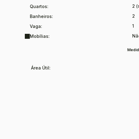
2 (
Quartos:
2
Banheiros:
1
Vaga:
Nã
Mobílias:
Medid
Área Útil: