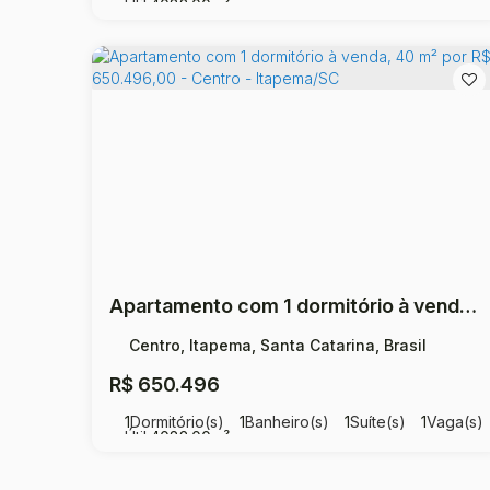
Útil:
4082
.00
m²
Apartamento com 1 dormitório à venda, 40 m² por R$ 650.496,00 - Centro - Itapema/SC
Centro, Itapema, Santa Catarina, Brasil
R$
650.496
1
Dormitório(s)
1
Banheiro(s)
1
Suíte(s)
1
Vaga(s)
Útil:
4082
.00
m²