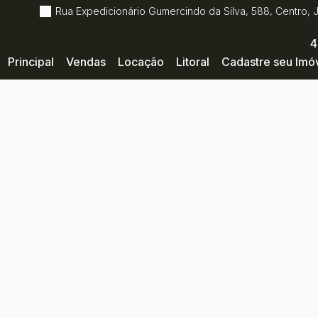
Rua Expedicionário Gumercindo da Silva
,
588
,
Centro
,
4
Principal
Vendas
Locação
Litoral
Cadastre seu Imó