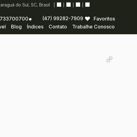
Jaraguá do Sul
,
SC
,
Brasil
(47) 99282-7909
733700700
Favoritos
vel
Blog
Índices
Contato
Trabalhe Conosco