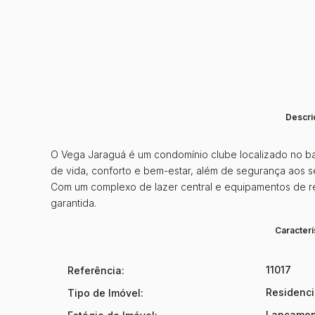
Descri
O Vega Jaraguá é um condomínio clube localizado no ba
de vida, conforto e bem-estar, além de segurança aos s
Com um complexo de lazer central e equipamentos de rec
garantida.
Caracterí
11017
Referência:
Residenc
Tipo de Imóvel:
Lançamen