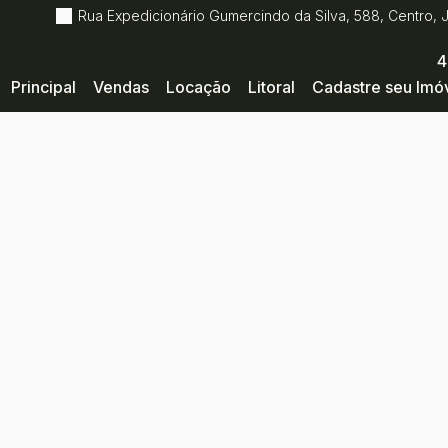
Rua Expedicionário Gumercindo da Silva
,
588
,
Centro
,
4
Principal
Vendas
Locação
Litoral
Cadastre seu Imó