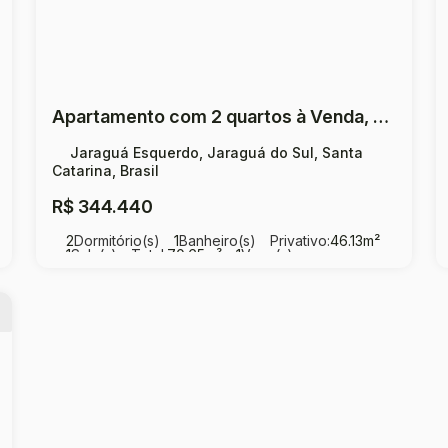
Apartamento com 2 quartos à Venda, Jaraguá Esquerdo - Jaraguá do Sul
Jaraguá Esquerdo, Jaraguá do Sul, Santa
Catarina, Brasil
R$
344.440
2
Dormitório(s)
1
Banheiro(s)
Privativo:
46
.13
m²
1
Sala(s)
Total:
70
.65
m²
1
Vaga(s)