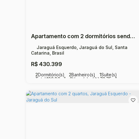
Apartamento com 2 dormitórios sendo 1 suíte à venda, 73 m² por R$ 430.999 - Jaraguá Esquerdo - Jaraguá do Sul/SC
Jaraguá Esquerdo, Jaraguá do Sul, Santa
Catarina, Brasil
R$
430.399
2
Dormitório(s)
2
Banheiro(s)
1
Suíte(s)
Total:
106
.86
m²
2
Vaga(s)
Útil:
73
.75
m²