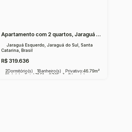
Apartamento com 2 quartos, Jaraguá Esquerdo - Jaraguá do Sul
Jaraguá Esquerdo, Jaraguá do Sul, Santa
Catarina, Brasil
R$
319.636
2
Dormitório(s)
1
Banheiro(s)
Privativo:
46
.79
m²
1
Sala(s)
Total:
71
.51
~ 87
.35
m²
1
Vaga(s)