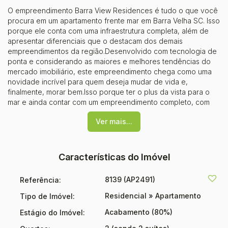
O empreendimento Barra View Residences é tudo o que você
procura em um apartamento frente mar em Barra Velha SC. Isso
porque ele conta com uma infraestrutura completa, além de
apresentar diferenciais que o destacam dos demais
empreendimentos da região.Desenvolvido com tecnologia de
ponta e considerando as maiores e melhores tendências do
mercado imobiliário, este empreendimento chega como uma
novidade incrível para quem deseja mudar de vida e,
finalmente, morar bem.Isso porque ter o plus da vista para o
mar e ainda contar com um empreendimento completo, com
áreas comuns para lazer, descanso e praticidade, é algo que
Ver mais...
não se encontra todos os dias. Conheça um pouco mais do
Barra View Residences e descubra uma nova forma de usufruir
da moradia em Barra Velha!Incorporação: R.3 - 37.656
Características do Imóvel
8139
(AP2491)
Referência:
Residencial
»
Apartamento
Tipo de Imóvel:
Acabamento (80%)
Estágio do Imóvel: