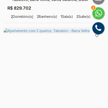
R$
829.702
3
2
Dormitório(s)
2
Banheiro(s)
1
Sala(s)
2
Suíte(s)
Útil:
8256
m²
.00
Apartamento com 2 quartos, Tabuleiro - Barra Velha
Tabuleiro, Barra Velha, Santa Catarina, Brasil
R$
849.164