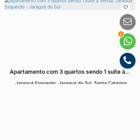
3
Apartamento com 3 quartos sendo 1 suíte à Venda, Jaraguá Esquerdo - Jaraguá do Sul
Jaraguá Esquerdo, Jaraguá do Sul, Santa Catarina,
Brasil
R$
635.000
3
Dormitório(s)
1
Banheiro(s)
Privativo:
80
m²
.27
1
Sala(s)
1
Suíte(s)
2
Vaga(s)