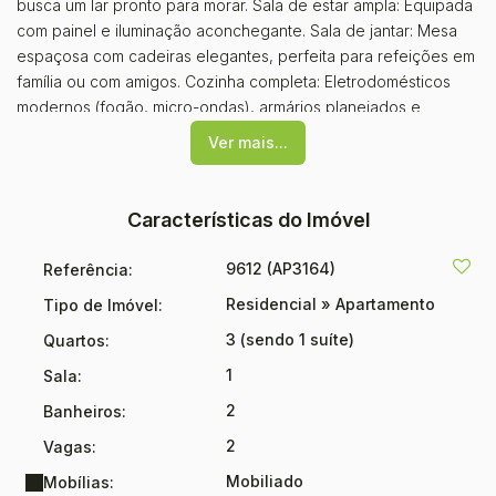
busca um lar pronto para morar. Sala de estar ampla: Equipada
com painel e iluminação aconchegante. Sala de jantar: Mesa
espaçosa com cadeiras elegantes, perfeita para refeições em
família ou com amigos. Cozinha completa: Eletrodomésticos
modernos (fogão, micro-ondas), armários planejados e
utensílios essenciais. Suíte aconchegante: Cama de casal,
Ver mais...
guarda-roupa embutido e banheiro privativo moderno com
box de vidro e chuveiro potente. Dois dormitórios adicionais:
Perfeitos para hóspedes, crianças ou escritório, ambos com
Características do Imóvel
móveis planejados e camas confortáveis. Banheiro social:
Elegante e funcional, com ótimo acabamento. Área de serviço:
9612
(AP3164)
Referência:
Com máquina de lavar. Sacada: Com churrasqueira, espaço
Residencial
»
Apartamento
Tipo de Imóvel:
agradável com vista privilegiada. O apartamento conta com ar-
condicionado, decoração sofisticada e acabamentos de alta
3 (sendo 1 suíte)
Quartos:
qualidade, proporcionando um ambiente moderno e
1
Sala:
acolhedor.
2
Banheiros:
2
Vagas:
Mobiliado
Mobílias: