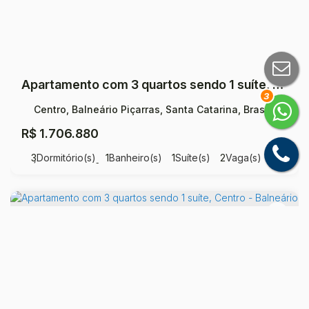
Apartamento com 3 quartos sendo 1 suíte, Centro - Balneário Piçarras
3
Centro, Balneário Piçarras, Santa Catarina, Brasil
R$
1.706.880
3
Dormitório(s)
1
Banheiro(s)
1
Suíte(s)
2
Vaga(s)
Útil:
12400
m²
.00