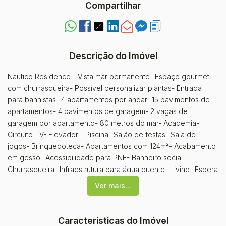
Compartilhar
Descrição do Imóvel
Náutico Residence - Vista mar permanente- Espaço gourmet
com churrasqueira- Possível personalizar plantas- Entrada
para banhistas- 4 apartamentos por andar- 15 pavimentos de
apartamentos- 4 pavimentos de garagem- 2 vagas de
garagem por apartamento- 80 metros do mar- Academia-
Circuito TV- Elevador - Piscina- Salão de festas- Sala de
jogos- Brinquedoteca- Apartamentos com 124m²- Acabamento
em gesso- Acessibilidade para PNE- Banheiro social-
Churrasqueira- Infraestrutura para água quente- Living- Espera
para Split- Porcelanato - Sala de jantar- Área de serviço - Sala
Ver mais...
de estar- Cozinha- Interfone- Internet
Características do Imóvel