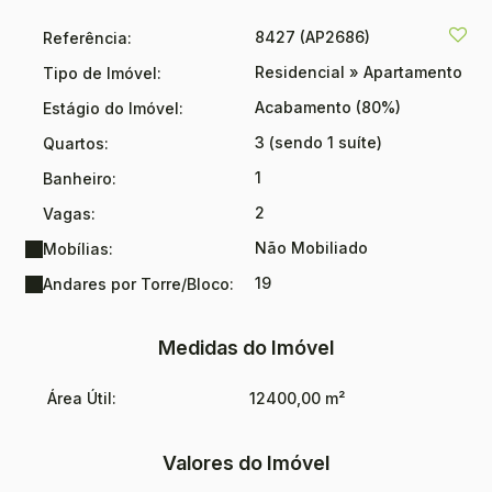
Previsão de entrega: AGO/2025Incorporação: R.4 - 60.872
8427
(AP2686)
Referência:
Residencial
»
Apartamento
Tipo de Imóvel:
Acabamento (80%)
Estágio do Imóvel:
3 (sendo 1 suíte)
Quartos:
1
Banheiro:
2
Vagas:
Não Mobiliado
Mobílias:
19
Andares por Torre/Bloco:
Medidas do Imóvel
Área Útil:
12400,00 m²
Valores do Imóvel