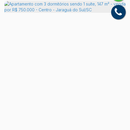
Apartamento com 3 dormitórios sendo 1 suíte, 147 m² - venda por R$ 750.000 - Centro - Jaraguá do Sul/SC
Centro, Jaraguá do Sul, Santa Catarina, Brasil
R$
850.000
3
Dormitório(s)
2
Banheiro(s)
1
Sala(s)
1
Suíte(s)
Total:
190
m²
1
Vaga(s)
Útil:
147
m²
.56
.25