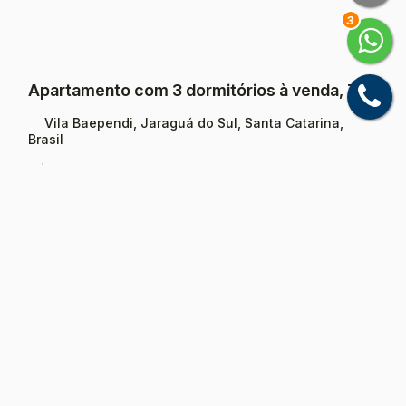
3
Apartamento com 3 dormitórios à venda, 72 m² - Baependi - Jaraguá do Sul/SC
Vila Baependi, Jaraguá do Sul, Santa Catarina,
Brasil
R$
861.648
3
Dormitório(s)
1
Banheiro(s)
1
Sala(s)
Total:
187
m²
.44
1
Vaga(s)
Útil:
72
m²
.03