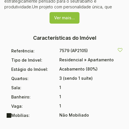
estrategicamente pensado para o seutrabalho e
produtividade.Um projeto com personalidade única, que
encanta pela arte epela singularidade de um edifício
Ver mais...
moderno.Previsão de entrega: MAIO/2026R.1 - 100.100
Características do Imóvel
7579
(AP2105)
Referência:
Residencial
»
Apartamento
Tipo de Imóvel:
Acabamento (80%)
Estágio do Imóvel:
3 (sendo 1 suíte)
Quartos:
1
Sala:
1
Banheiro:
1
Vaga:
Não Mobiliado
Mobílias: