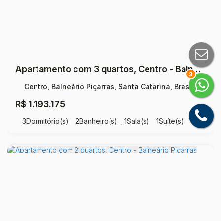
Apartamento com 3 quartos, Centro - Balneário Piçarras
3
Centro, Balneário Piçarras, Santa Catarina, Brasil
R$
1.193.175
3
Dormitório(s)
2
Banheiro(s)
1
Sala(s)
1
Suíte(s)
Total:
17289
m²
1
Vaga(s)
Útil:
9830
m²
.00
.00