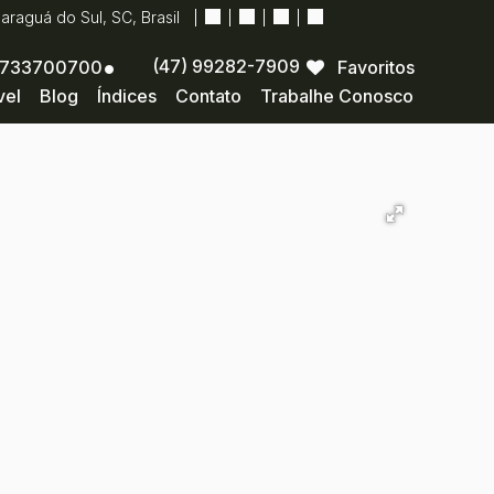
Jaraguá do Sul
,
SC
,
Brasil
(47) 99282-7909
733700700
Favoritos
vel
Blog
Índices
Contato
Trabalhe Conosco