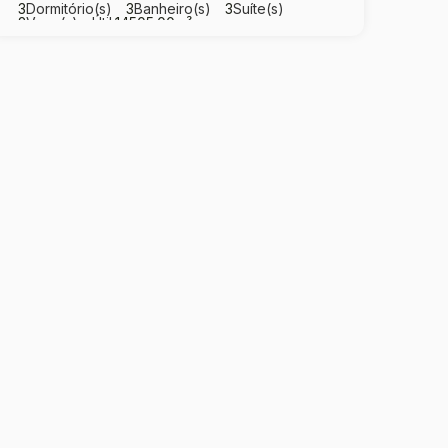
3
Dormitório(s)
3
Banheiro(s)
3
Suíte(s)
2
Vaga(s)
Útil:
14505
.00
m²