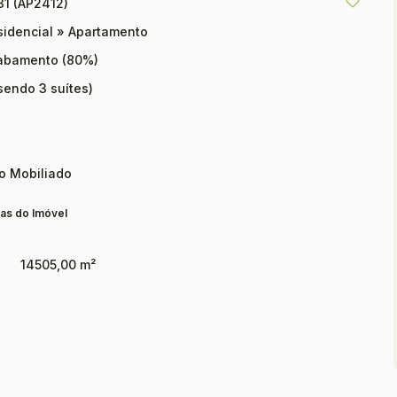
31
(AP2412)
sidencial
»
Apartamento
abamento (80%)
sendo 3 suítes)
o Mobiliado
as do Imóvel
14505,00 m²