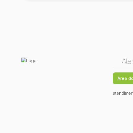
Ate
Área do
atendimen