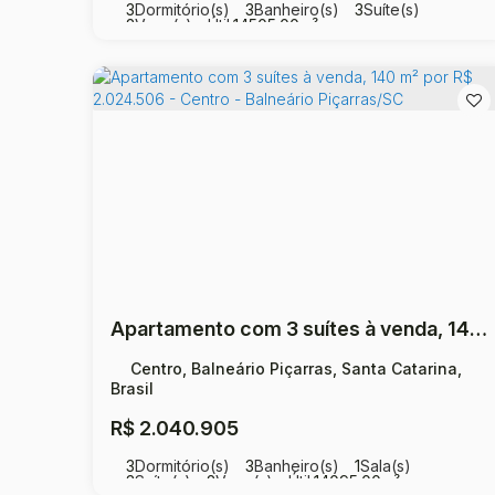
3
Dormitório(s)
3
Banheiro(s)
3
Suíte(s)
2
Vaga(s)
Útil:
14505
.00
m²
Apartamento com 3 suítes à venda, 140 m² por R$ 2.024.506 - Centro - Balneário Piçarras/SC
Centro, Balneário Piçarras, Santa Catarina,
Brasil
R$
2.040.905
3
Dormitório(s)
3
Banheiro(s)
1
Sala(s)
3
Suíte(s)
2
Vaga(s)
Útil:
14095
.00
m²