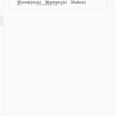
3
Dormitório(s)
3
Banheiro(s)
3
Suíte(s)
2
Vaga(s)
Útil:
14505
.00
m²