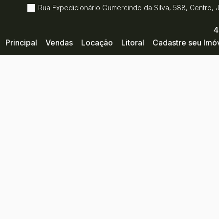
Rua Expedicionário Gumercindo da Silva
,
588
,
Centro
,
4
Principal
Vendas
Locação
Litoral
Cadastre seu Imó