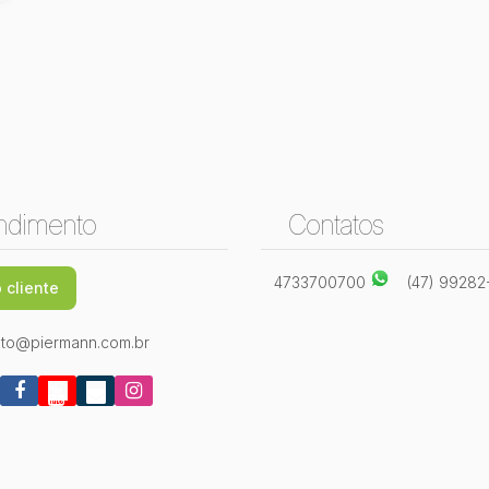
ndimento
Contatos
4733700700
(47) 9928
 cliente
to@piermann.com.br