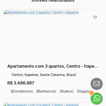
Imóveis relacionados
Apartamento com 3 quartos, Centro - Itapema
Centro, Itapema, Santa Catarina, Brasil
R$
3.486.887
3
Dormitório(s)
3
Banheiro(s)
3
Suíte(s)
3
Vaga(s)
3
Útil:
16500
m²
.00