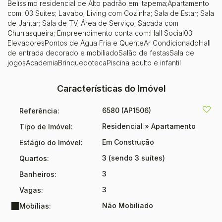
Belíssimo residencial de Alto padrão em Itapema;Apartamento
com: 03 Suítes; Lavabo; Living com Cozinha; Sala de Estar; Sala
de Jantar; Sala de TV; Área de Serviço; Sacada com
Churrasqueira; Empreendimento conta com:Hall Social03
ElevadoresPontos de Água Fria e QuenteAr CondicionadoHall
de entrada decorado e mobiliadoSalão de festasSala de
jogosAcademiaBrinquedotecaPiscina adulto e infantil
Características do Imóvel
6580
(AP1506)
Referência:
Residencial
»
Apartamento
Tipo de Imóvel:
Em Construção
Estágio do Imóvel:
3 (sendo 3 suítes)
Quartos:
3
Banheiros:
3
Vagas:
Não Mobiliado
Mobílias: