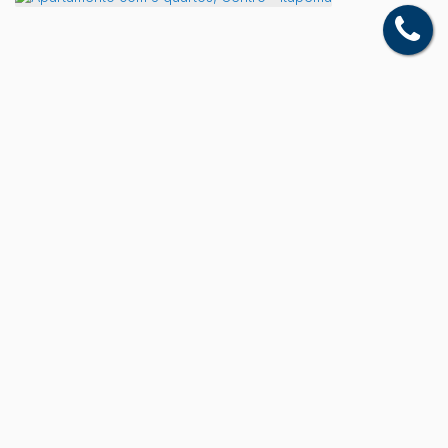
Apartamento com 3 quartos, Centro - Itapema
Centro, Itapema, Santa Catarina, Brasil
R$
3.277.254
3
Dormitório(s)
3
Banheiro(s)
3
Suíte(s)
3
Vaga(s)
Útil:
16500
m²
.00