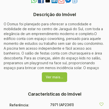
Descrição do Imóvel
O Domus foi planejado para oferecer a comodidade e
mobilidade de estar no centro de Jaraguá do Sul, com toda a
elegância de um empreendimento moderno e completo.O
edifício conta com espaço coworking, pensado para aquele
momento de estudos ou trabalho sem sair do seu condomínio.
A piscina tem acesso independente e fácil acesso aos
banheiros. O salão de festas conta com churrasqueira e área
descoberta. Para as crianças, além do espaço kids no salão,
preparamos um playground na face sul, proporcionando
espaço para brincar com menos incidência solar. O espaço
relax, estrategicamente posicionado com vista para o Morro
Ver mais...
da Boa Vista (Morro das Antenas), foi pensado para aquele
momento de papo entre amigos, regado a um bom vinho e
uma vista relaxante. E para os dias de sol, você poderá
observar o espetáculo dos parapentes e asa deltas,
Características do Imóvel
contrastando com o azul do céu e o verde da montanha.Para
quem busca espaço externo e quer morar em um apartamento
7971
(AP2361)
Referência:
com cara de casa, sem abrir mão da segurança, o