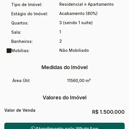
empreendimento terá 2 apartamentos Garden, com amplo
Residencial
»
Apartamento
Tipo de Imóvel:
terraço e piscina privativa.115,60m² | 1 suítes + 2 demi suítes | 2
Acabamento (80%)
Estágio do Imóvel:
vagas de garagem | sacada aberta em balanço | churrasqueira
a carvão integrada à cozinha | janelas amplas no living
3 (sendo 1 suíte)
Quartos:
proporcionando luminosidade e uma linda vista | vista 180
graus - do centro até o morro da antena | suíte ampla com
1
Sala:
closet e office. Previsão de entrega: AGO/2026Incorporação:
2
Banheiros:
R.2 - 98.819
Não Mobiliado
Mobílias:
Medidas do Imóvel
Área Útil:
11560,00 m²
Valores do Imóvel
Valor de Venda
R$
1.500.000
Atendimento pelo
WhatsApp