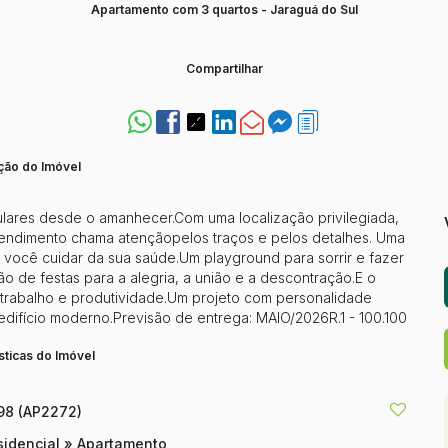
Apartamento com 3 quartos - Jaraguá do Sul
Compartilhar
ção do Imóvel
gulares desde o amanhecer.Com uma localização privilegiada,
endimento chama atençãopelos traços e pelos detalhes. Uma
 você cuidar da sua saúde.Um playground para sorrir e fazer
o de festas para a alegria, a união e a descontração.E o
trabalho e produtividade.Um projeto com personalidade
edifício moderno.Previsão de entrega: MAIO/2026R.1 - 100.100
sticas do Imóvel
98
(AP2272)
sidencial
»
Apartamento