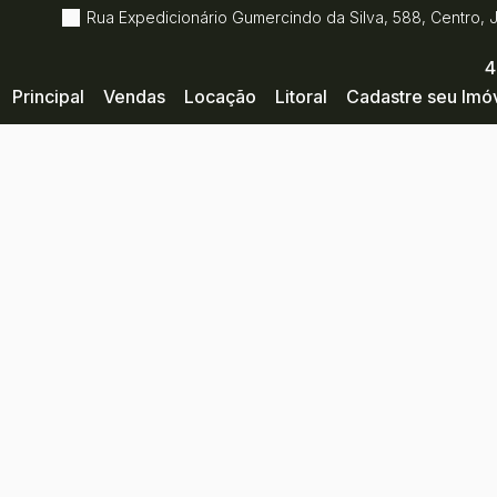
Rua Expedicionário Gumercindo da Silva
,
588
,
Centro
,
4
Principal
Vendas
Locação
Litoral
Cadastre seu Imó