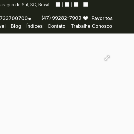
Jaraguá do Sul
,
SC
,
Brasil
(47) 99282-7909
733700700
Favoritos
vel
Blog
Índices
Contato
Trabalhe Conosco