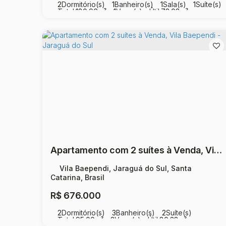
2
Dormitório(s)
1
Banheiro(s)
1
Sala(s)
1
Suíte(s)
Total:
180
.96
m²
1
Vaga(s)
Útil:
72
.03
m²
Apartamento com 2 suítes à Venda, Vila Baependi - Jaraguá do Sul
Vila Baependi, Jaraguá do Sul, Santa
Catarina, Brasil
R$
676.000
2
Dormitório(s)
3
Banheiro(s)
2
Suíte(s)
Total:
95
.00
m²
2
Vaga(s)
Útil:
80
.32
m²