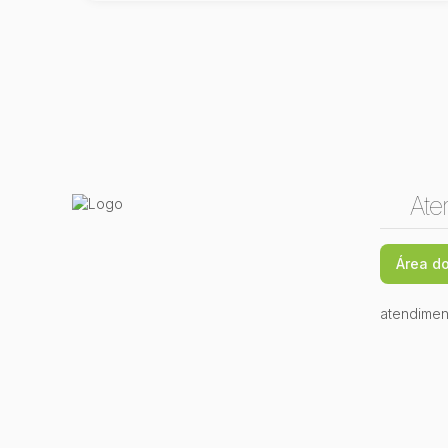
Ate
Área do
atendimen