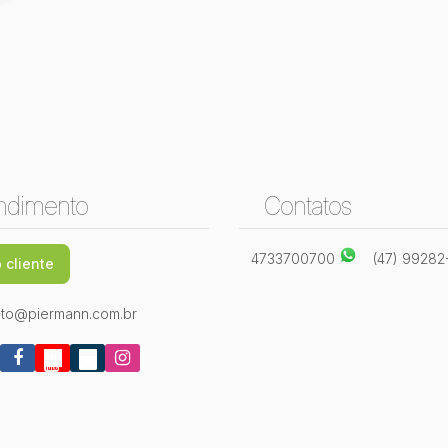
ndimento
Contatos
4733700700
(47) 9928
 cliente
to@piermann.com.br