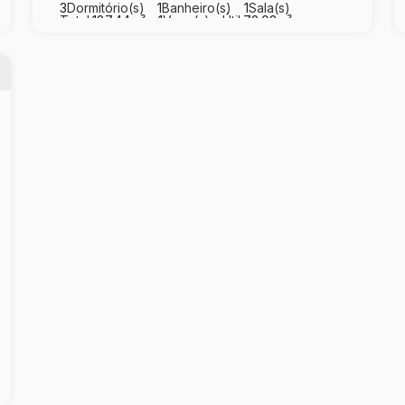
3
Dormitório(s)
1
Banheiro(s)
1
Sala(s)
Total:
187
.44
m²
1
Vaga(s)
Útil:
72
.03
m²