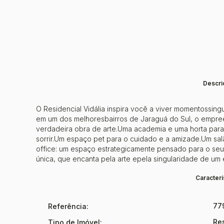
Descri
O Residencial Vidália inspira você a viver momentossin
em um dos melhoresbairros de Jaraguá do Sul, o empre
verdadeira obra de arte.Uma academia e uma horta para
sorrir.Um espaço pet para o cuidado e a amizade.Um salã
office: um espaço estrategicamente pensado para o seu
única, que encanta pela arte epela singularidade de um 
Caracterí
77
Referência:
Re
Tipo de Imóvel: