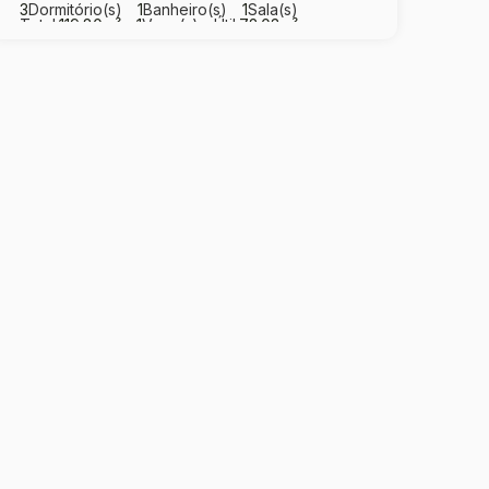
3
Dormitório(s)
1
Banheiro(s)
1
Sala(s)
Total:
119
.80
m²
1
Vaga(s)
Útil:
72
.03
m²