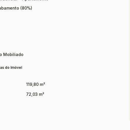
abamento (80%)
o Mobiliado
as do Imóvel
119,80 m²
72,03 m²