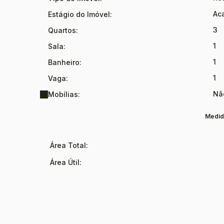
Ac
Estágio do Imóvel:
3
Quartos:
1
Sala:
1
Banheiro:
1
Vaga:
Nã
Mobílias:
Medid
Área Total:
Área Útil: