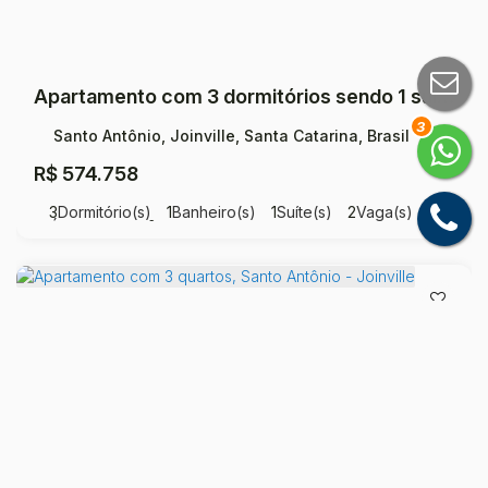
Apartamento com 3 dormitórios sendo 1 suíte à venda, 133 m² por R$ 574.758 - Santo Antônio - Joinville/SC
3
Santo Antônio, Joinville, Santa Catarina, Brasil
R$
574.758
3
Dormitório(s)
1
Banheiro(s)
1
Suíte(s)
2
Vaga(s)
Útil:
13343
m²
.00