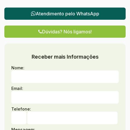
privativos 02 vagas de garagem.Incorporação devidamente
registrada sob R.5-35.529, do 1º Registro de Imóveis de
Atendimento pelo
WhatsApp
Joinville - SC
Dúvidas? Nós ligamos!
Receber mais Informações
Nome:
Email:
Telefone:
Mensagem: