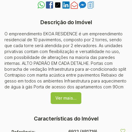
Descrição do Imóvel
O empreendimento EKOA RESIDENCE é um empreendimento
residencial de 10 pavimentos, composto por 2 torres, sendo
que cada torre será atendida por 2 elevadores. As unidades
privativas contam com flexibilização e versatilidade no uso,
com possibilidade de alterações na maioria das paredes
internas. ALTO PADRÃO EM CADA DETALHE. Portas com
borracha de vedação Infraestrutura para ar-condicionado split
Contrapiso com manta acústica entre pavimentos Rebaixo de
gesso em todos os ambientes Infraestrutura para aquecimento
de água à gás Porta de acesso dos apartamentos com 90cm
de largura Fechamento das sacadas com esquadrias do tipo
Ver mais...
Mão Amiga Dumper e exaustor nas churrasqueiras Kits de
personalização. O empreendimento conta ainda com Ampla
área de convivência externa Um salão de festas por torre,
com varanda externa Espaços equipados, decorados e
Características do Imóvel
climatizados Espaço Gourmet e Jogos Lounge externo
Aberturas amplas, para maior ventilação e luminosidade.
6922
(AP1719)
Referência: