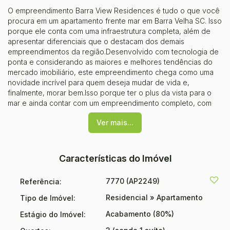
O empreendimento Barra View Residences é tudo o que você
procura em um apartamento frente mar em Barra Velha SC. Isso
porque ele conta com uma infraestrutura completa, além de
apresentar diferenciais que o destacam dos demais
empreendimentos da região.Desenvolvido com tecnologia de
ponta e considerando as maiores e melhores tendências do
mercado imobiliário, este empreendimento chega como uma
novidade incrível para quem deseja mudar de vida e,
finalmente, morar bem.Isso porque ter o plus da vista para o
mar e ainda contar com um empreendimento completo, com
áreas comuns para lazer, descanso e praticidade, é algo que
Ver mais...
não se encontra todos os dias. Conheça um pouco mais do
Barra View Residences e descubra uma nova forma de usufruir
da moradia em Barra Velha!Incorporação: R.3 - 37.656
Características do Imóvel
7770
(AP2249)
Referência:
Residencial
»
Apartamento
Tipo de Imóvel:
Acabamento (80%)
Estágio do Imóvel: