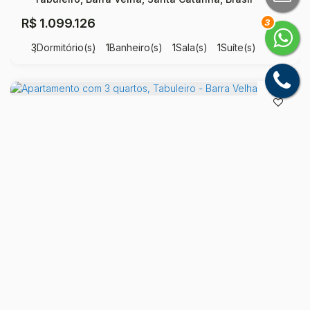
R$
1.099.126
3
3
Dormitório(s)
1
Banheiro(s)
1
Sala(s)
1
Suíte(s)
Útil:
9538
m²
.00
Apartamento com 3 quartos, Tabuleiro - Barra Velha
Tabuleiro, Barra Velha, Santa Catarina, Brasil
R$
1.112.159