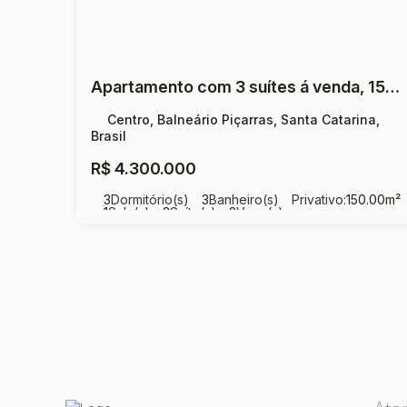
Apartamento com 3 suítes á venda, 150,0m² pore R$ 4.300.000,00 - Centro - Balneário Piçarras - SC
Centro, Balneário Piçarras, Santa Catarina,
Brasil
R$
4.300.000
3
Dormitório(s)
3
Banheiro(s)
Privativo:
150
.00
m²
1
Sala(s)
3
Suíte(s)
2
Vaga(s)