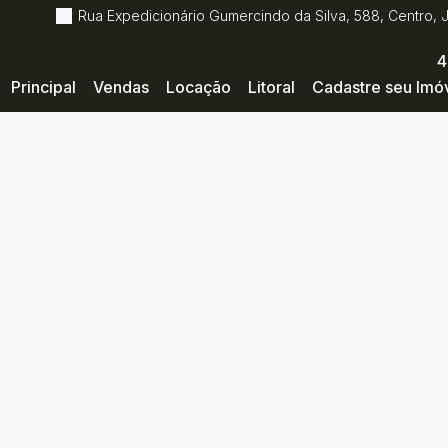
Rua Expedicionário Gumercindo da Silva
,
588
,
Centro
,
4
Principal
Vendas
Locação
Litoral
Cadastre seu Imó