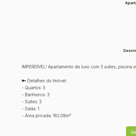
Apart
Descri
IMPERDÍVEL! Apartamento de luxo com 3 suítes, piscina e
🔑 Detalhes do Imóvel:
- Quartos: 3
- Banheiros: 3
- Suítes: 3
- Salas: 1
- Área privada: 162.08m²
🏋️‍♂️ Condomínio com infraestrutura completa:
Ve