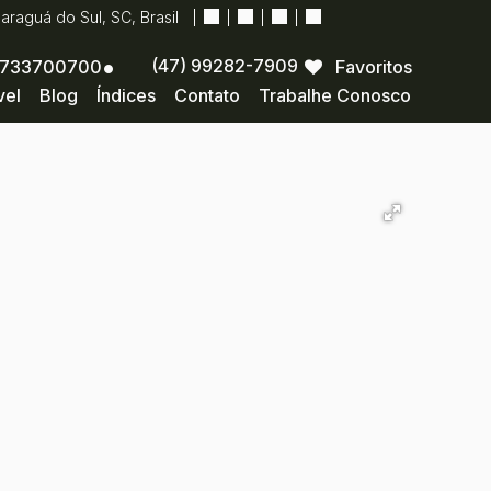
Jaraguá do Sul
,
SC
,
Brasil
(47) 99282-7909
733700700
Favoritos
vel
Blog
Índices
Contato
Trabalhe Conosco