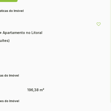
sticas do Imóvel
»
Apartamento no Litoral
uítes)
os.
el apartamento!
as do Imóvel
o conforto e praticidade que você merece!
196,38 m²
es do Imóvel