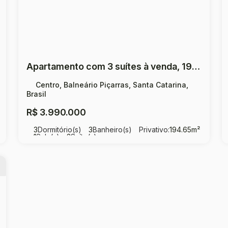
Apartamento com 3 suítes à venda, 194,65 m² por R$ 3.990.000,00 Centro - Balneário Piçarras
Centro, Balneário Piçarras, Santa Catarina,
Brasil
R$
3.990.000
3
Dormitório(s)
3
Banheiro(s)
Privativo:
194
.65
m²
1
Sala(s)
3
Suíte(s)