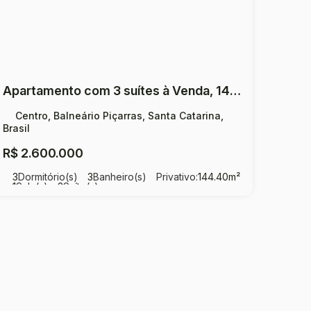
Apartamento com 3 suítes à Venda, 144,40 m² por R$ 2.600.000,00 Centro - Balneário Piçarras
Centro, Balneário Piçarras, Santa Catarina,
Brasil
R$
2.600.000
3
Dormitório(s)
3
Banheiro(s)
Privativo:
144
.40
m²
1
Sala(s)
3
Suíte(s)