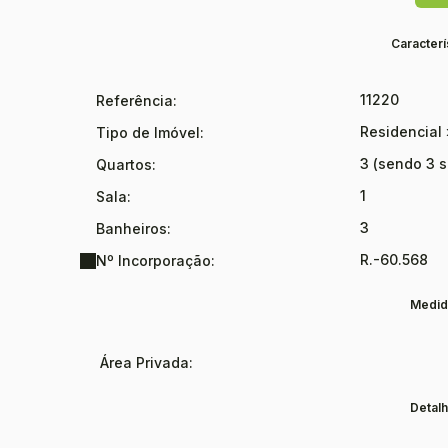
- Academia
- Área de serviço
Caracterí
- Churrasqueira
- Piscina
- Playground
11220
Referência:
- Quadra Esportiva
Residencial
Tipo de Imóvel:
- Sauna
3 (sendo 3 s
Quartos:
📍 Localização privilegiada e com fácil acesso a comérci
1
Sala:
3
Banheiros:
💰 Imóvel disponível para Venda.
R.-60.568
Nº Incorporação:
📞 Agende sua visita agora mesmo e garanta esse incrív
Medid
Não perca essa oportunidade única de morar com todo 
Área Privada:
R.-60.568
Detalh