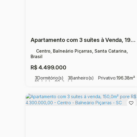
Apartamento com 3 suítes à Venda, 196,38m² por R$ 4.499.000,00 Centro - Balneário Piçarras
Centro, Balneário Piçarras, Santa Catarina,
Brasil
R$
4.499.000
3
Dormitório(s)
3
Banheiro(s)
Privativo:
196
.38
m²
1
Sala(s)
3
Suíte(s)