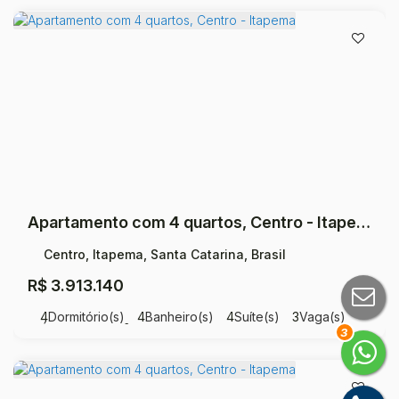
Apartamento com 4 quartos, Centro - Itapema
Centro, Itapema, Santa Catarina, Brasil
R$
3.913.140
4
Dormitório(s)
4
Banheiro(s)
4
Suíte(s)
3
Vaga(s)
Útil:
18000
m²
.00
3