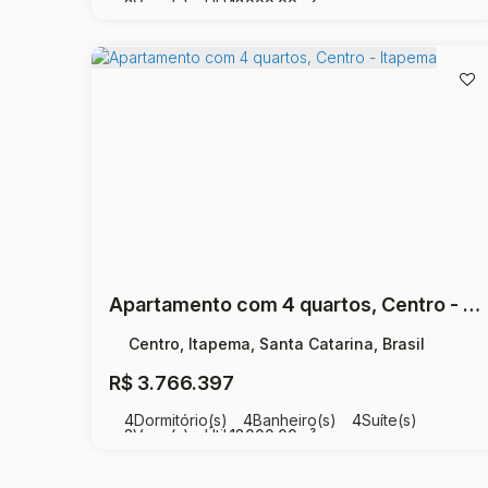
3
Vaga(s)
Útil:
18000
.00
m²
Apartamento com 4 quartos, Centro - Itapema
Centro, Itapema, Santa Catarina, Brasil
R$
3.766.397
4
Dormitório(s)
4
Banheiro(s)
4
Suíte(s)
3
Vaga(s)
Útil:
18000
.00
m²