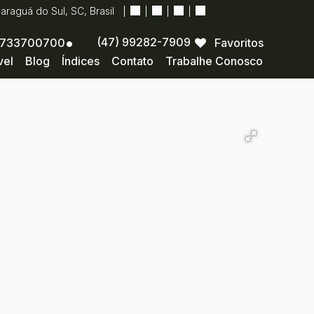
Jaraguá do Sul
,
SC
,
Brasil
(47) 99282-7909
733700700
Favoritos
vel
Blog
Índices
Contato
Trabalhe Conosco