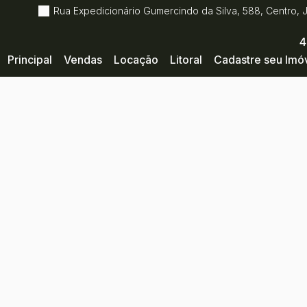
Rua Expedicionário Gumercindo da Silva
,
588
,
Centro
,
4
Principal
Vendas
Locação
Litoral
Cadastre seu Imó