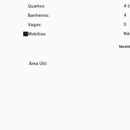
4 (
Quartos:
4
Banheiros:
3
Vagas:
Nã
Mobílias:
Medid
Área Útil: