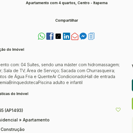
Apartamento com 4 quartos, Centro - Itapema
Compartilhar
ção do Imóvel
amento com: 04 Suítes, sendo uma máster com hidromassagem;
ar; Sala de TV; Área de Serviço; Sacada com Churrasqueira;
tos de Água Fria e QuenteAr CondicionadoHall de entrada
iaBrinquedotecaPiscina adulto e infantil
sticas do Imóvel
65
(AP1493)
sidencial
»
Apartamento
 Construção