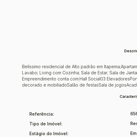
Descri
Belíssimo residencial de Alto padrão em Itapema;Apart
Lavabo; Living com Cozinha; Sala de Estar; Sala de Jant
Empreendimento conta com:Hall Social03 ElevadoresPon
decorado e mobiliadoSalão de festasSala de jogosAcadem
Caracterí
65
Referência:
Re
Tipo de Imóvel:
Em
Estágio do Imóvel: