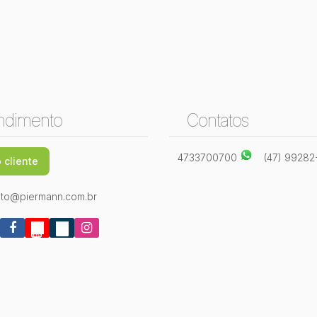
ndimento
Contatos
4733700700
(47) 9928
 cliente
to@piermann.com.br