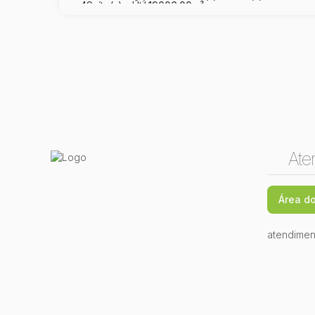
4
Suíte(s)
Útil:
19006
.00
m²
Ate
Área do
atendimen