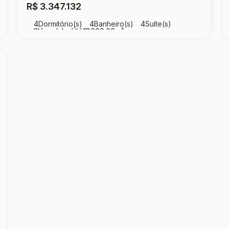
R$
3.347.132
4
Dormitório(s)
4
Banheiro(s)
4
Suíte(s)
3
Vaga(s)
Útil:
18000
.00
m²