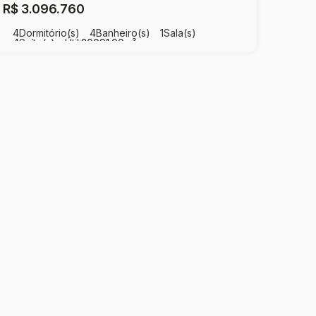
R$
3.096.760
4
Dormitório(s)
4
Banheiro(s)
1
Sala(s)
4
Suíte(s)
Útil:
20091
.00
m²