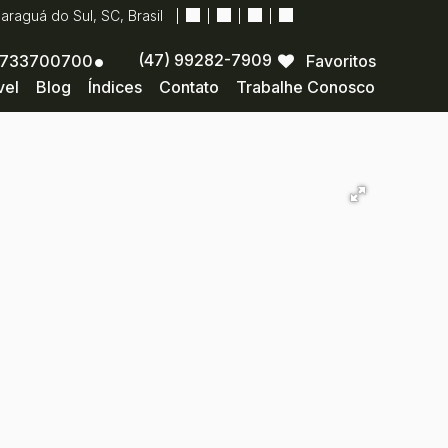
Jaraguá do Sul
,
SC
,
Brasil
(47) 99282-7909
733700700
Favoritos
vel
Blog
Índices
Contato
Trabalhe Conosco