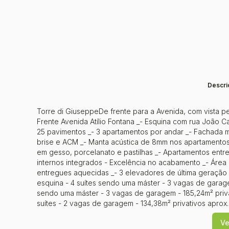
Descri
Torre di GiuseppeDe frente para a Avenida, com vista pe
Frente Avenida Atílio Fontana _- Esquina com rua João C
25 pavimentos _- 3 apartamentos por andar _- Fachada m
brise e ACM _- Manta acústica de 8mm nos apartamento
em gesso, porcelanato e pastilhas _- Apartamentos entr
internos integrados - Excelência no acabamento _- Áre
entregues aquecidas _- 3 elevadores de última geração 
esquina - 4 suítes sendo uma máster - 3 vagas de garagem
sendo uma máster - 3 vagas de garagem - 185,24m² priva
suítes - 2 vagas de garagem - 134,38m² privativos aprox.
anos e 6 meses após o início das obras
Ve