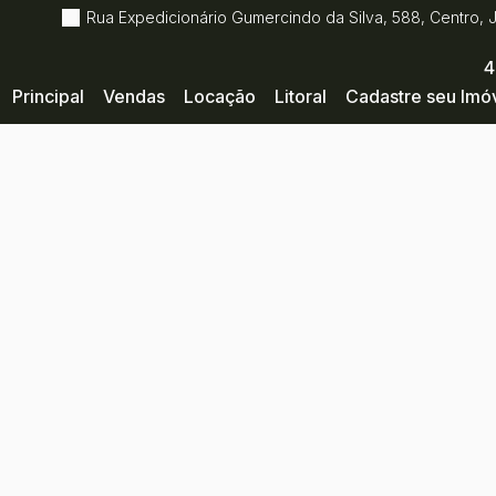
Rua Expedicionário Gumercindo da Silva
,
588
,
Centro
,
4
Principal
Vendas
Locação
Litoral
Cadastre seu Imó