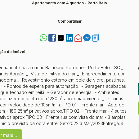
Apartamento com 4 quartos - Porto Belo
Compartilhar
ção do Imóvel
rmanente para o mar. Balneário Perequê - Porto Belo - SC _-
arlos Abraão _- Vista definitiva do mar _- Empreendimento com
oderna _- Revestimento externo em pele de vidro, pastilhas,
s _- Pontos de espera para automação _- Garagens acabadas
egue fechado em reiki _- Gerador de energia _- Ambientes
a de lazer completa com 1230m² aproximadamente _- Piscinas
com velocidade de 105m/min.TIPO 01: - Frente mar - Apto de
 - 189,25m² privativos aprox.TIPO 02: - Frente mar - 4 suítes
tivos aprox.TIPO 03 - Frente rua com vista do mar - 3 amplas
Início previsto da obra entre: Set/2022 a Mar/2023Entrega: 4
r mais...