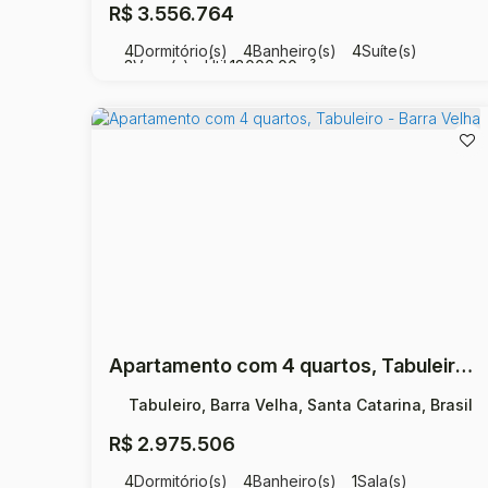
R$
3.556.764
4
Dormitório(s)
4
Banheiro(s)
4
Suíte(s)
3
Vaga(s)
Útil:
18000
.00
m²
Apartamento com 4 quartos, Tabuleiro - Barra Velha
Tabuleiro, Barra Velha, Santa Catarina, Brasil
R$
2.975.506
4
Dormitório(s)
4
Banheiro(s)
1
Sala(s)