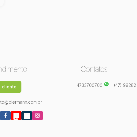
ndimento
Contatos
4733700700
(47) 9928
 cliente
to@piermann.com.br