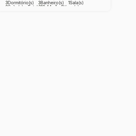
3
Dormitório(s)
3
Banheiro(s)
1
Sala(s)
3
Suíte(s)
Total:
210
.44
m²
3
Vaga(s)
Útil:
192
.40
m²