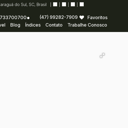
Jaraguá do Sul
,
SC
,
Brasil
(47) 99282-7909
733700700
Favoritos
vel
Blog
Índices
Contato
Trabalhe Conosco