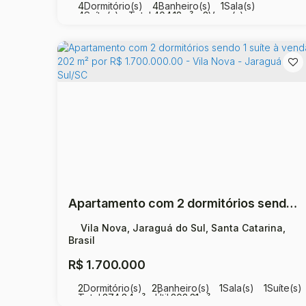
4
Dormitório(s)
4
Banheiro(s)
1
Sala(s)
4
Suíte(s)
Total:
404
.12
m²
3
Vaga(s)
Útil:
243
.75
m²
Apartamento com 2 dormitórios sendo 1 suíte à venda, 202 m² por R$ 1.700.000.00 - Vila Nova - Jaraguá do Sul/SC
Vila Nova, Jaraguá do Sul, Santa Catarina,
Brasil
R$
1.700.000
2
Dormitório(s)
2
Banheiro(s)
1
Sala(s)
1
Suíte(s)
Total:
274
.84
m²
Útil:
202
.31
m²