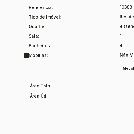
10383
Referência:
Reside
Tipo de Imóvel:
4 (sen
Quartos:
1
Sala:
4
Banheiros:
Não Mo
Mobílias:
Medid
Área Total:
Área Útil: