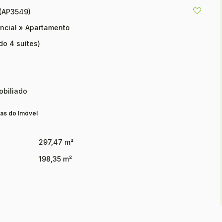
(AP3549)
ncial
»
Apartamento
do 4 suítes)
biliado
as do Imóvel
297,47 m²
198,35 m²