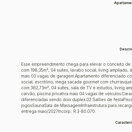
Apartamen
Descri
Esse empreendimento chega para elevar o conceito de 
com 198,35m², 04 suítes, lavabo social, living ampliado
mais 03 vagas de garagem.Apartamento diferenciado com 
social, escritório, mega sacada gourmet com churrasqu
com 362,73m², 04 suítes, sala de TV e estudos, living a
carvão, piscina privativa mais 04 vagas de veículos.Ca
diferenciadas sendo dois duplex.02 Salões de festaPis
jogosSaunaSala de MassagemInfraestrutura para recarga
entrega maio/2027Incorp.: R.3-80.070.
Caracterí