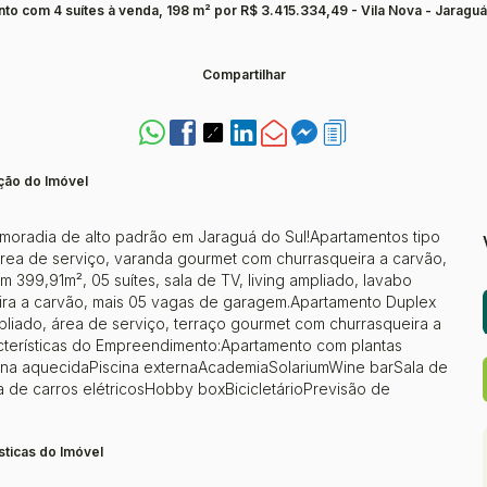
to com 4 suítes à venda, 198 m² por R$ 3.415.334,49 - Vila Nova - Jaraguá
Compartilhar
ção do Imóvel
moradia de alto padrão em Jaraguá do Sul!Apartamentos tipo
, área de serviço, varanda gourmet com churrasqueira a carvão,
399,91m², 05 suítes, sala de TV, living ampliado, lavabo
eira a carvão, mais 05 vagas de garagem.Apartamento Duplex
mpliado, área de serviço, terraço gourmet com churrasqueira a
racterísticas do Empreendimento:Apartamento com plantas
cina aquecidaPiscina externaAcademiaSolariumWine barSala de
 de carros elétricosHobby boxBicicletárioPrevisão de
sticas do Imóvel