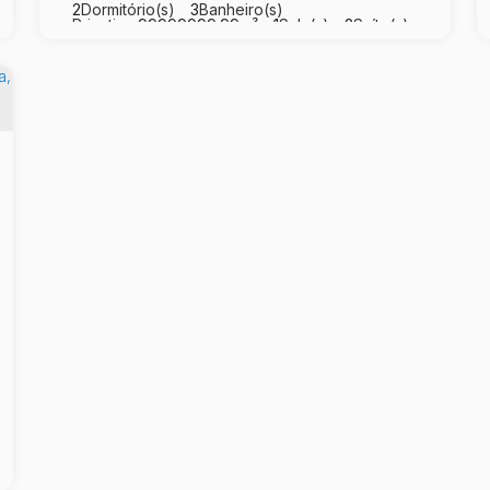
2
Dormitório(s)
3
Banheiro(s)
Privativo:
99999999
.99
m²
1
Sala(s)
2
Suíte(s)
Total:
42709
.00
m²
4
Vaga(s)
Útil:
25656
.00
m²