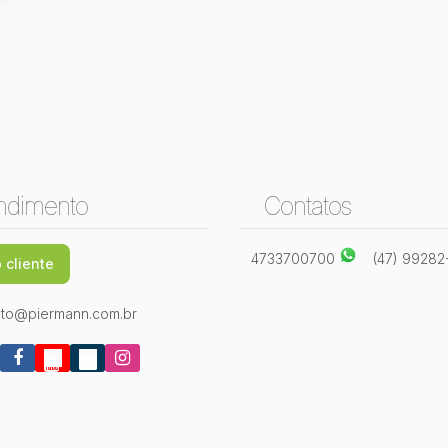
ndimento
Contatos
4733700700
(47) 9928
 cliente
to@piermann.com.br