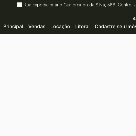
Rua Expedicionário Gumercindo da Silva
,
588
,
Centro
,
4
Principal
Vendas
Locação
Litoral
Cadastre seu Imó