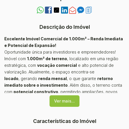
Descrição do Imóvel
Excelente Imóvel Comercial de 1.000m² – Renda Imediata
e Potencial de Expansão!
Oportunidade única para investidores e empreendedores!
Imóvel com
1.000m² de terreno
, localizado em uma região
estratégica, com
vocação comercial
e alto potencial de
valorização. Atualmente, o espaço encontra-se
locado
, gerando
renda mensal
, o que garante
retorno
imediato sobre o investimento
. Além disso, o terreno conta
com
potencial construtivo
, permitindo ampliações, novos
empreendimentos ou mesmo um retrofit para maior
Ver mais...
aproveitamento da área. Ideal para empresas, centros
logísticos, supermercados, academias, clínicas ou investidores
que buscam um imóvel com
fluxo de caixa positivo e
Características do Imóvel
possibilidade de valorização futura.