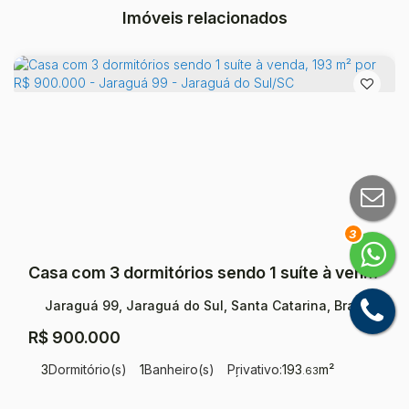
Imóveis relacionados
3
Casa com 3 dormitórios sendo 1 suíte à venda, 193 m² por R$ 900.000 - Jaraguá 99 - Jaraguá do Sul/SC
Jaraguá 99, Jaraguá do Sul, Santa Catarina, Brasil
R$
900.000
3
Dormitório(s)
1
Banheiro(s)
Privativo:
193
m²
.63
1
Sala(s)
1
Suíte(s)
2
Vaga(s)
Útil:
193
m²
.63
Terreno:
408
m²
.90