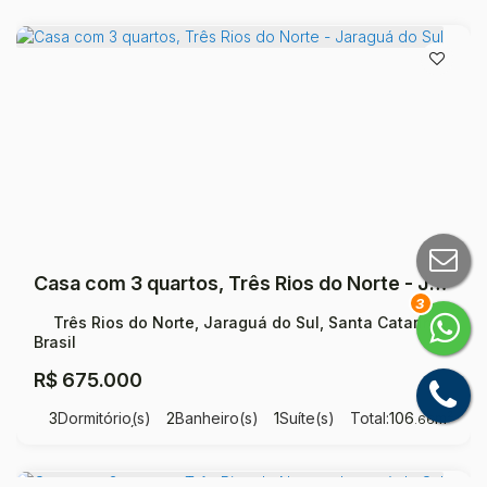
Casa com 3 quartos, Três Rios do Norte - Jaraguá do Sul
3
Três Rios do Norte, Jaraguá do Sul, Santa Catarina,
Brasil
R$
675.000
3
Dormitório(s)
2
Banheiro(s)
1
Suíte(s)
Total:
106
m²
.66
1
Vaga(s)
Útil:
106
m²
.66