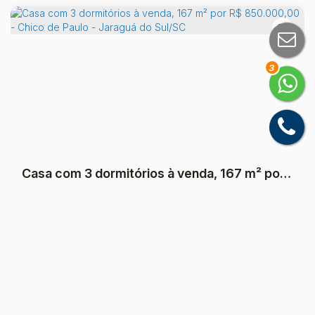
3
Casa com 3 dormitórios à venda, 167 m² por R$ 850.000,00 - Chico de Paulo - Jaraguá do Sul/SC
Chico de Paulo, Jaraguá do Sul, Santa Catarina,
Brasil
R$
850.000
3
Dormitório(s)
1
Banheiro(s)
1
Sala(s)
1
Suíte(s)
Total:
167
m²
2
Vaga(s)
Útil:
163
m²
.00
.00