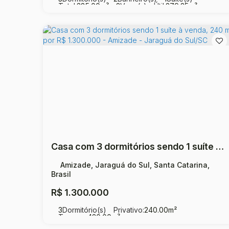
Total:
385
.00
m²
2
Vaga(s)
Útil:
279
.25
m²
Casa com 3 dormitórios sendo 1 suíte à venda, 240 m² por R$ 1.300.000 - Amizade - Jaraguá do Sul/SC
Amizade, Jaraguá do Sul, Santa Catarina,
Brasil
R$
1.300.000
3
Dormitório(s)
Privativo:
240
.00
m²
Terreno:
420
.00
m²