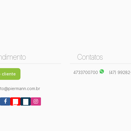
ndimento
Contatos
4733700700
(47) 9928
 cliente
to@piermann.com.br