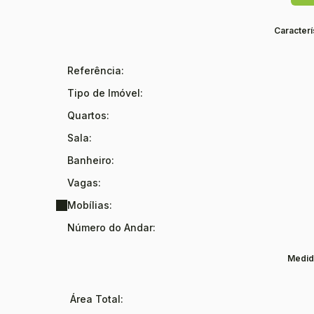
Para completar, a casa dispõe de 2 vagas de garagem 
perfeitamente famílias que precisam de espaço extra.
Caracterí
Localizada no desejado Bairro Amizade, une tranquilidad
Referência:
🏡 Uma casa completa, feita para viver bons momentos!
Tipo de Imóvel:
Quartos:
Sala:
Banheiro:
Vagas:
Mobílias:
Número do Andar:
Medid
Área Total: