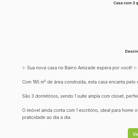
Casa com 3 q
Descri
✨ Sua nova casa no Bairro Amizade espera por você! ✨
Com 185 m² de área construída, esta casa encanta pelo 
São 3 dormitórios, sendo 1 suíte ampla com closet, perf
O imóvel ainda conta com 1 escritório, ideal para home o
praticidade ao dia a dia.
A área social é pensada para oferecer conforto e bem-e
Ve