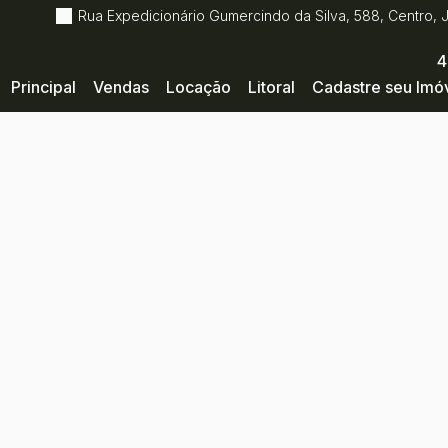
Rua Expedicionário Gumercindo da Silva
,
588
,
Centro
,
4
Principal
Vendas
Locação
Litoral
Cadastre seu Imó