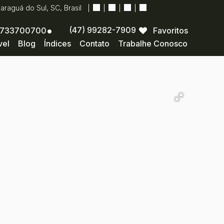
Jaraguá do Sul
,
SC
,
Brasil
(47) 99282-7909
733700700
Favoritos
vel
Blog
Índices
Contato
Trabalhe Conosco