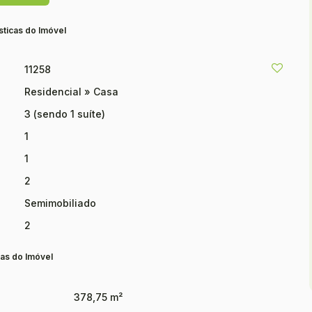
cobertas e mais 2 vagas descobertas, atendendo
sticas do Imóvel
e, fácil acesso e qualidade de vida.
11258
Residencial
»
Casa
3 (sendo 1 suíte)
1
1
2
Semimobiliado
2
as do Imóvel
378,75 m²