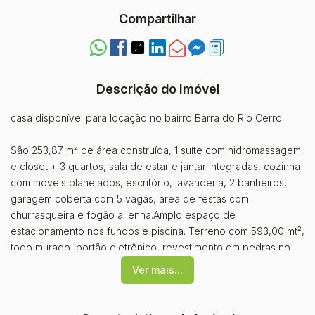
Compartilhar
Descrição do Imóvel
casa disponível para locação no bairro Barra do Rio Cerro.
São 253,87 m² de área construída, 1 suíte com hidromassagem
e closet + 3 quartos, sala de estar e jantar integradas, cozinha
com móveis planejados, escritório, lavanderia, 2 banheiros,
garagem coberta com 5 vagas, área de festas com
churrasqueira e fogão a lenha.Amplo espaço de
estacionamento nos fundos e piscina. Terreno com 593,00 mt²,
todo murado, portão eletrônico, revestimento em pedras no
acesso as garagens e a piscina. Teto com laje, piso laminado
Ver mais...
nos dormitórios e cerâmico nos demais cômodos.