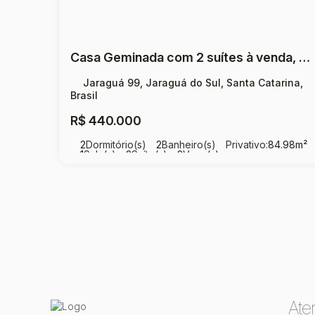
Casa Geminada com 2 suítes à venda, 84.98m² por R$ 425.000,00 - Jaraguá 99 - Jaraguá do Sul - SC
Jaraguá 99, Jaraguá do Sul, Santa Catarina,
Brasil
R$
440.000
2
Dormitório(s)
2
Banheiro(s)
Privativo:
84
.98
m²
1
Sala(s)
2
Suíte(s)
2
Vaga(s)
Ate