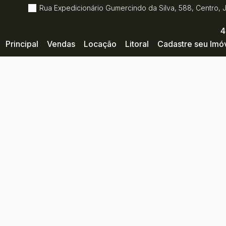
Rua Expedicionário Gumercindo da Silva
,
588
,
Centro
,
4
Principal
Vendas
Locação
Litoral
Cadastre seu Imó