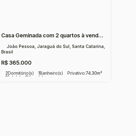
Casa Geminada com 2 quartos à venda, 74.30m² por R$ 365.000,00 - João Pessoa - Jaraguá do Sul - SC
João Pessoa, Jaraguá do Sul, Santa Catarina,
Brasil
R$
365.000
2
Dormitório(s)
1
Banheiro(s)
Privativo:
74
.30
m²
1
Sala(s)
2
Vaga(s)