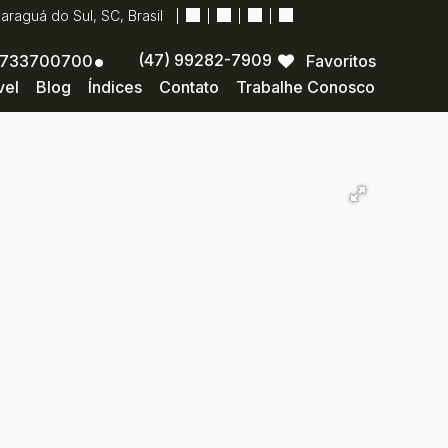
Jaraguá do Sul
,
SC
,
Brasil
(47) 99282-7909
733700700
Favoritos
vel
Blog
Índices
Contato
Trabalhe Conosco