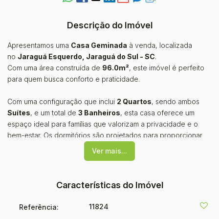
Descrição do Imóvel
Apresentamos uma
Casa Geminada
à venda, localizada
no
Jaraguá Esquerdo, Jaraguá do Sul - SC
.
Com uma área construída de
96.0m²
, este imóvel é perfeito
para quem busca conforto e praticidade.
Com uma configuração que inclui
2 Quartos
, sendo ambos
Suítes
, e um total de
3 Banheiros
, esta casa oferece um
espaço ideal para famílias que valorizam a privacidade e o
bem-estar. Os dormitórios são projetados para proporcionar
tranquilidade e conforto em todos os momentos.
Ver mais...
O imóvel conta com uma
Cozinha
funcional, perfeita para
preparar deliciosas refeições, além de um
Quintal
que
Características do Imóvel
proporciona um espaço ao ar livre para lazer e momentos de
descontração. Para os amantes de churrasco, a
11824
Referência:
Churrasqueira
é um convite para reunir amigos e familiares