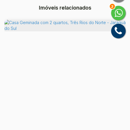
3
Imóveis relacionados
Casa Geminada com 2 quartos, Três Rios do Norte - Jaraguá do Sul
Três Rios do Norte, Jaraguá do Sul, Santa Catarina,
Brasil
R$
520.000
2
Dormitório(s)
3
Banheiro(s)
1
Sala(s)
2
Suíte(s)
Total:
277
m²
1
Vaga(s)
Útil:
92
m²
.85
.88