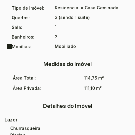
Além de toda a exclusividade do imóvel, o condomínio
Residencial
»
Casa Geminada
Tipo de Imóvel:
oferece:
✔ Piscina coletiva
3 (sendo 1 suíte)
Quartos:
✔ Parquinho para crianças
1
Sala:
✔ Ambiente seguro e exclusivo
3
Banheiros:
💰 Valor de venda: R$ 980.000,00
Ideal para quem busca viver com mais conforto, segurança e
Mobiliado
Mobílias:
liberdade, em um ambiente moderno, elegante e pensado
para proporcionar qualidade de vida.
Medidas do Imóvel
Área Total:
114,75 m²
Área Privada:
111,10 m²
Detalhes do Imóvel
Lazer
Churrasqueira