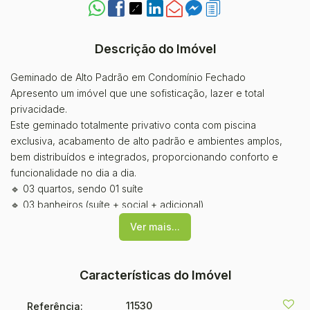
Descrição do Imóvel
Geminado de Alto Padrão em Condomínio Fechado
Apresento um imóvel que une sofisticação, lazer e total
privacidade.
Este geminado totalmente privativo conta com piscina
exclusiva, acabamento de alto padrão e ambientes amplos,
bem distribuídos e integrados, proporcionando conforto e
funcionalidade no dia a dia.
🔹 03 quartos, sendo 01 suíte
🔹 03 banheiros (suíte + social + adicional)
🔹 Living integrado com sala e cozinha
Ver mais...
🔹 Lavanderia
🔹 Despensa
🔹 Varanda
Características do Imóvel
🔹 Excelente área de lazer privativa
🔹 Garagem
11530
Referência: