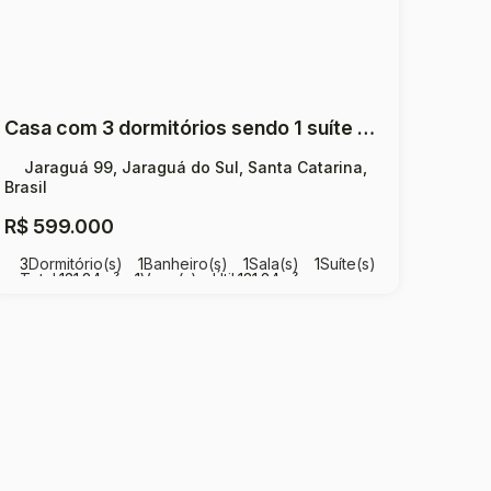
Casa com 3 dormitórios sendo 1 suíte à venda, 131 m² por R$ 599.000 - Jaraguá 99 - Jaraguá do Sul/SC
Jaraguá 99, Jaraguá do Sul, Santa Catarina,
Brasil
R$
599.000
3
Dormitório(s)
1
Banheiro(s)
1
Sala(s)
1
Suíte(s)
Total:
131
.24
m²
1
Vaga(s)
Útil:
131
.24
m²