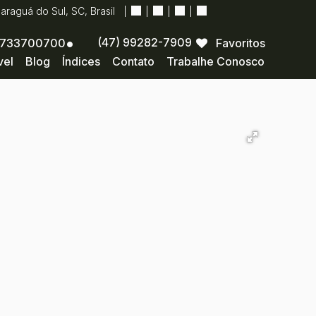
Jaraguá do Sul
,
SC
,
Brasil
(47) 99282-7909
733700700
Favoritos
vel
Blog
Índices
Contato
Trabalhe Conosco