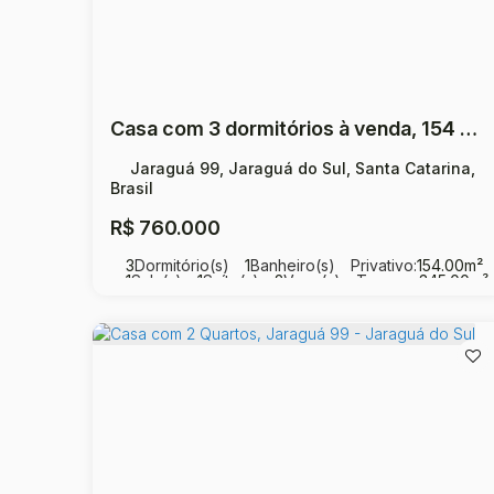
Casa com 3 dormitórios à venda, 154 m² por R$ 760.000,00 - Jaraguá 99 - Jaraguá do Sul/SC
Jaraguá 99, Jaraguá do Sul, Santa Catarina,
Brasil
R$
760.000
3
Dormitório(s)
1
Banheiro(s)
Privativo:
154
.00
m²
1
Sala(s)
1
Suíte(s)
2
Vaga(s)
Terreno:
345
.00
m²