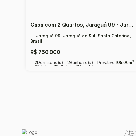
Casa com 2 Quartos, Jaraguá 99 - Jaraguá do Sul
Jaraguá 99, Jaraguá do Sul, Santa Catarina,
Brasil
R$
750.000
2
Dormitório(s)
2
Banheiro(s)
Privativo:
105
.00
m²
1
Sala(s)
1
Suíte(s)
2
Vaga(s)
Ate