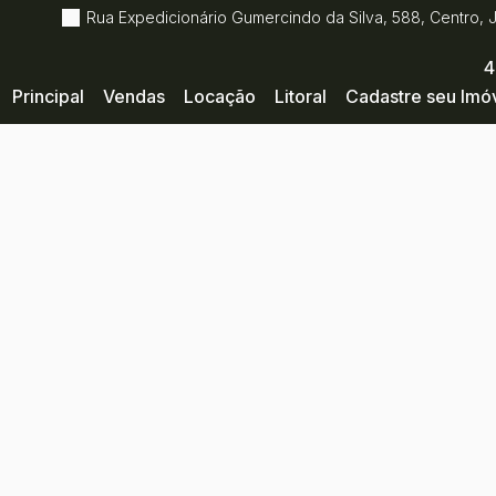
Rua Expedicionário Gumercindo da Silva
,
588
,
Centro
,
4
Principal
Vendas
Locação
Litoral
Cadastre seu Imó