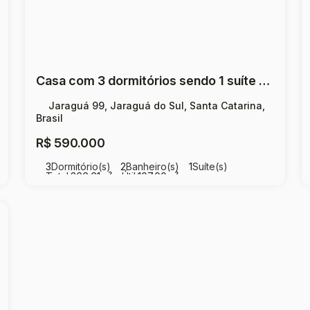
Casa com 3 dormitórios sendo 1 suíte à venda, 107 m² por R$ 590.000 - Jaraguá 99 - Jaraguá do Sul/SC
Jaraguá 99, Jaraguá do Sul, Santa Catarina,
Brasil
R$
590.000
3
Dormitório(s)
2
Banheiro(s)
1
Suíte(s)
Total:
366
.61
m²
Útil:
107
.00
m²