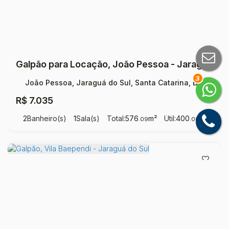
Galpão para Locação, João Pessoa - Jaraguá do Sul
3
João Pessoa, Jaraguá do Sul, Santa Catarina, Brasil
R$
7.035
2
Banheiro(s)
1
Sala(s)
Total:
576
m²
Útil:
400
m²
.09
.00