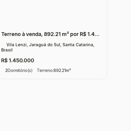
Terreno à venda, 892.21 m² por R$ 1.450.000 - Vila Lenzi - Jaraguá do Sul/SC
Vila Lenzi, Jaraguá do Sul, Santa Catarina,
Brasil
R$
1.450.000
2
Dormitório(s)
Terreno:
892
.21
m²