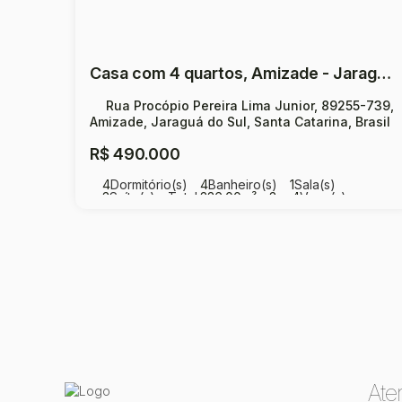
Casa com 4 quartos, Amizade - Jaraguá do Sul
Rua Procópio Pereira Lima Junior, 89255-739,
Amizade, Jaraguá do Sul, Santa Catarina, Brasil
R$
490.000
4
Dormitório(s)
4
Banheiro(s)
1
Sala(s)
3
Suíte(s)
Total:
336
.00
m²
3 ~ 4
Vaga(s)
Útil:
275
.00
m²
Ate