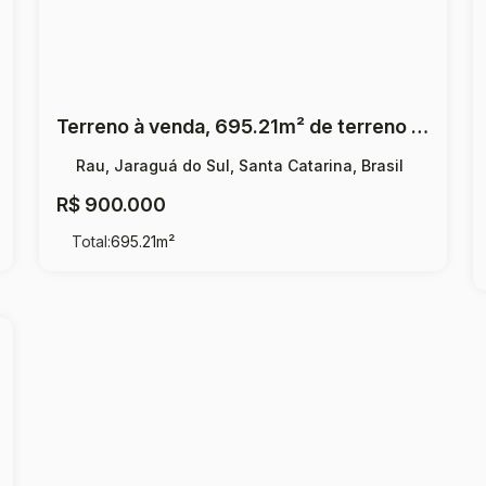
Terreno à venda, 695.21m² de terreno por R$ 900.000,00 - Rau - Jaraguá do Sul/SC
Rau, Jaraguá do Sul, Santa Catarina, Brasil
R$
900.000
Total:
695
.21
m²