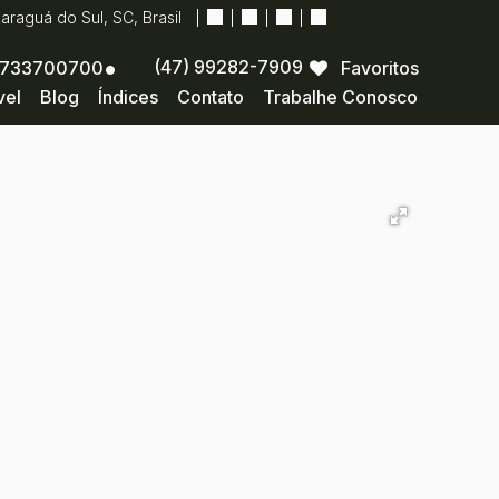
Jaraguá do Sul
,
SC
,
Brasil
(47) 99282-7909
733700700
Favoritos
vel
Blog
Índices
Contato
Trabalhe Conosco