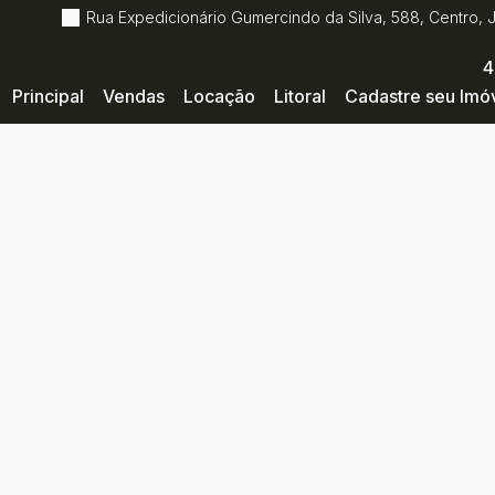
Rua Expedicionário Gumercindo da Silva
,
588
,
Centro
,
4
Principal
Vendas
Locação
Litoral
Cadastre seu Imó