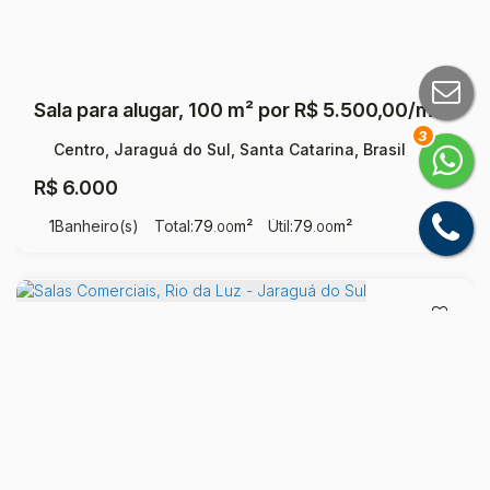
Sala para alugar, 100 m² por R$ 5.500,00/mês - Centro - Jaraguá do Sul/SC
3
Centro, Jaraguá do Sul, Santa Catarina, Brasil
R$
6.000
1
Banheiro(s)
Total:
79
m²
Útil:
79
m²
.00
.00