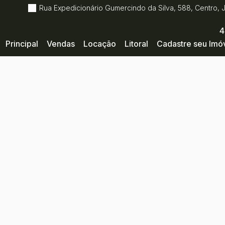
Rua Expedicionário Gumercindo da Silva
,
588
,
Centro
,
4
Principal
Vendas
Locação
Litoral
Cadastre seu Imó