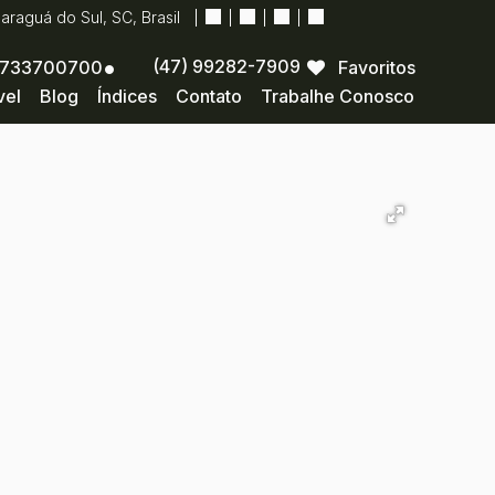
Jaraguá do Sul
,
SC
,
Brasil
(47) 99282-7909
733700700
Favoritos
vel
Blog
Índices
Contato
Trabalhe Conosco