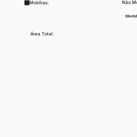
Não Mo
Mobílias:
Medid
Área Total: