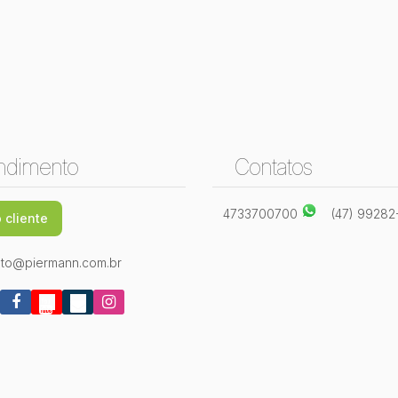
ndimento
Contatos
4733700700
(47) 9928
 cliente
to@piermann.com.br