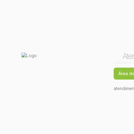
Ate
Área do
atendimen