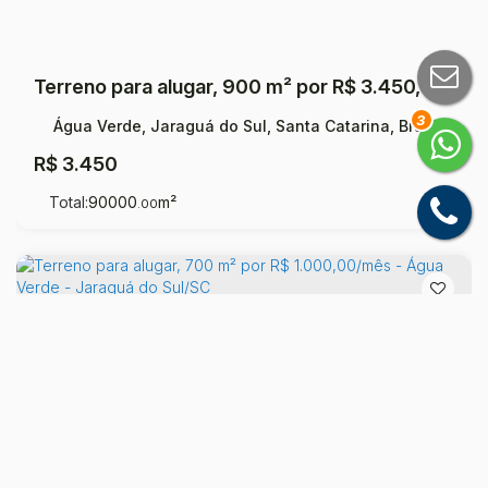
Terreno para alugar, 900 m² por R$ 3.450,00/mês - Água Verde - Jaraguá do Sul/SC
3
Água Verde, Jaraguá do Sul, Santa Catarina, Brasil
R$
3.450
Total:
90000
m²
.00