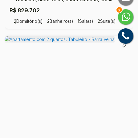
R$
829.702
3
2
Dormitório(s)
2
Banheiro(s)
1
Sala(s)
2
Suíte(s)
Útil:
8256
m²
.00
Apartamento com 2 quartos, Tabuleiro - Barra Velha
Tabuleiro, Barra Velha, Santa Catarina, Brasil
R$
839.376