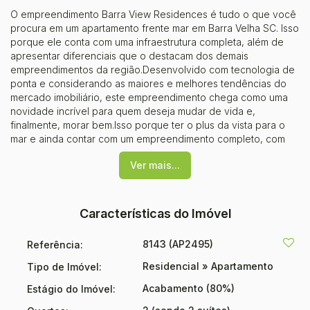
O empreendimento Barra View Residences é tudo o que você
procura em um apartamento frente mar em Barra Velha SC. Isso
porque ele conta com uma infraestrutura completa, além de
apresentar diferenciais que o destacam dos demais
empreendimentos da região.Desenvolvido com tecnologia de
ponta e considerando as maiores e melhores tendências do
mercado imobiliário, este empreendimento chega como uma
novidade incrível para quem deseja mudar de vida e,
finalmente, morar bem.Isso porque ter o plus da vista para o
mar e ainda contar com um empreendimento completo, com
áreas comuns para lazer, descanso e praticidade, é algo que
Ver mais...
não se encontra todos os dias. Conheça um pouco mais do
Barra View Residences e descubra uma nova forma de usufruir
da moradia em Barra Velha!Incorporação: R.3 - 37.656
Características do Imóvel
8143
(AP2495)
Referência:
Residencial
»
Apartamento
Tipo de Imóvel:
Acabamento (80%)
Estágio do Imóvel: