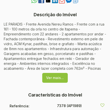
Descrição do Imóvel
LE PARADIS - Frente Avenida Nereu Ramos - Frente com a rua
161 - 100 metros da orla no centro de Itapema -
Empreendimento com 22 andares - 2 apartamentos por andar -
Fachada contemporânea - Revestimento externo em pele de
vidro, ACM Kynar, pastilhas, brise e grafiato - Manta acústica
de 8mm nos apartamentos - Infraestrutura para automação -
Garagens acabadas em gesso, porcelanato e pastilhas -
Apartamentos entregue fechados em reiki - Gerador de
energia - Ambientes internos integrados - Excelência no
acabamento - Área de lazer completa com 762m² - Piscinas
entregues aquecidas - Stand Up Paddle Space - Box para
Ver mais...
artigos de praia e bicicletárioTIPO 01: - Frente Av. Nereu Ramos
- Vista da rua 161 - 3 suítes sendo uma máster - 3 vagas de
garagem - 153m² privativosTIPO 02: - Frente Av. Nereu Ramos -
3 suítes sendo uma máster - 3 vagas de garagem - 153m²
Características do Imóvel
privativosInício da obra: Abril/2021Entrega:
Dez/2024Incorporação: R.3 - 69.463
7378
(AP1989)
Referência: