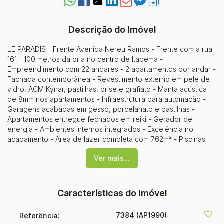
Descrição do Imóvel
LE PARADIS - Frente Avenida Nereu Ramos - Frente com a rua
161 - 100 metros da orla no centro de Itapema -
Empreendimento com 22 andares - 2 apartamentos por andar -
Fachada contemporânea - Revestimento externo em pele de
vidro, ACM Kynar, pastilhas, brise e grafiato - Manta acústica
de 8mm nos apartamentos - Infraestrutura para automação -
Garagens acabadas em gesso, porcelanato e pastilhas -
Apartamentos entregue fechados em reiki - Gerador de
energia - Ambientes internos integrados - Excelência no
acabamento - Área de lazer completa com 762m² - Piscinas
entregues aquecidas - Stand Up Paddle Space - Box para
Ver mais...
artigos de praia e bicicletárioTIPO 01: - Frente Av. Nereu Ramos
- Vista da rua 161 - 3 suítes sendo uma máster - 3 vagas de
garagem - 153m² privativosTIPO 02: - Frente Av. Nereu Ramos -
3 suítes sendo uma máster - 3 vagas de garagem - 153m²
Características do Imóvel
privativosInício da obra: Abril/2021Entrega:
Dez/2024Incorporação: R.3 - 69.463
7384
(AP1990)
Referência: