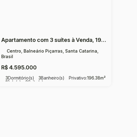
Apartamento com 3 suítes à Venda, 196,38m² por R$ 4.595.000,00 Centro - Balneário Piçarras
Centro, Balneário Piçarras, Santa Catarina,
Brasil
R$
4.595.000
3
Dormitório(s)
3
Banheiro(s)
Privativo:
196
.38
m²
1
Sala(s)
3
Suíte(s)