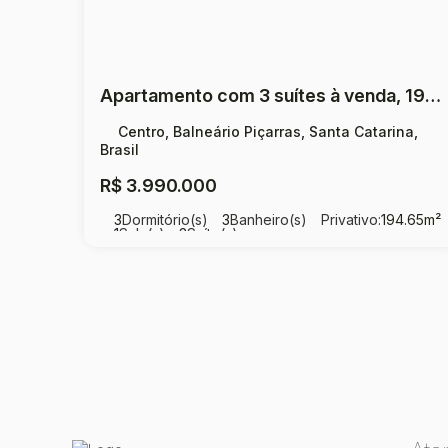
Apartamento com 3 suítes à venda, 194,65 m² por R$ 3.990.000,00 Centro - Balneário Piçarras
Centro, Balneário Piçarras, Santa Catarina,
Brasil
R$
3.990.000
3
Dormitório(s)
3
Banheiro(s)
Privativo:
194
.65
m²
1
Sala(s)
3
Suíte(s)