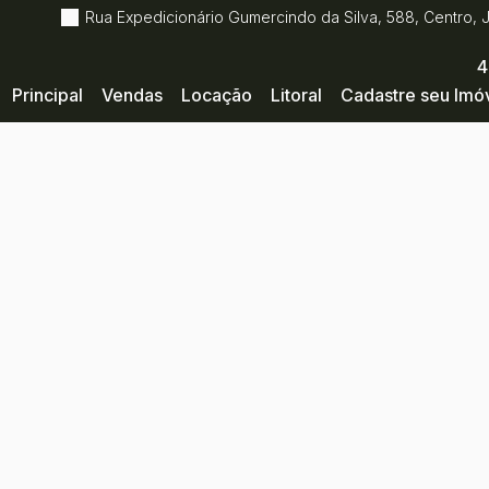
Rua Expedicionário Gumercindo da Silva
,
588
,
Centro
,
4
Principal
Vendas
Locação
Litoral
Cadastre seu Imó