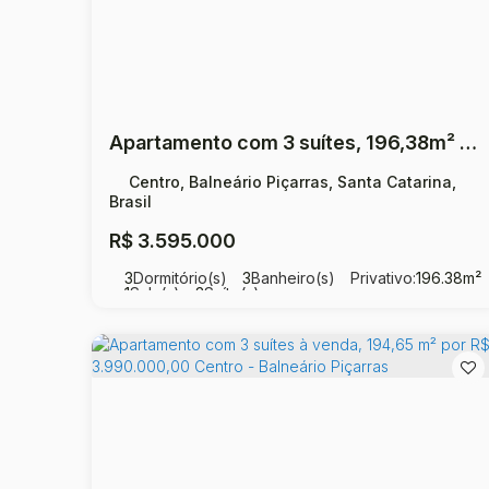
Apartamento com 3 suítes, 196,38m² por R$ 3.595.000,00- Centro - Balneário Piçarras
Centro, Balneário Piçarras, Santa Catarina,
Brasil
R$
3.595.000
3
Dormitório(s)
3
Banheiro(s)
Privativo:
196
.38
m²
1
Sala(s)
3
Suíte(s)