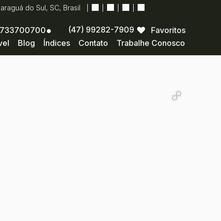
Jaraguá do Sul
,
SC
,
Brasil
(47) 99282-7909
733700700
Favoritos
vel
Blog
Índices
Contato
Trabalhe Conosco