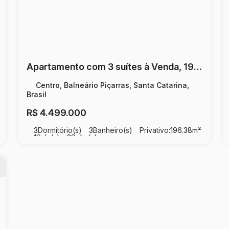
Apartamento com 3 suítes à Venda, 196,38m² por R$ 4.499.000,00 Centro - Balneário Piçarras
Centro, Balneário Piçarras, Santa Catarina,
Brasil
R$
4.499.000
3
Dormitório(s)
3
Banheiro(s)
Privativo:
196
.38
m²
1
Sala(s)
3
Suíte(s)